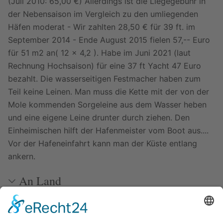
(Juli 2010: 65,00 €) Allerdings ist die Liegegebühr in
der Nebensaison im Vergleich zu den umliegenden
Häfen moderat - Wir zahlten 28,50 € für 39 ft. im
September 2014 - Ende August 2015 fielen 57,-- Euro
für 51 m2 an( 12 x 4,2 ). Habe im Juni 2021 (laut
Rechnung Hochsaison) für eine 37 ft Yacht 47 Euro
bezahlt. Die wasserseitigen Festmacher haben zum
Teil keine Leinen. Man muss die Kette mit der von der
Mole kommenden Sorgeleine aus dem Wasser heben
und eine eigene Leine drunter durch ziehen. Den
Einheimischen hilft der Hafenmeister vom Boot aus....
Vor der Hafeneinfahrt kann man der Küste entlang
ankern.
An Land
Bilder