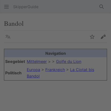
SkipperGuide
Such
Bandol
Sprache
Beobacht
Quel
Navigation
+
Seegebiet
Mittelmeer
> >
Golfe du Lion
−
Europa
>
Frankreich
>
La Ciotat bis
Politisch
Bandol