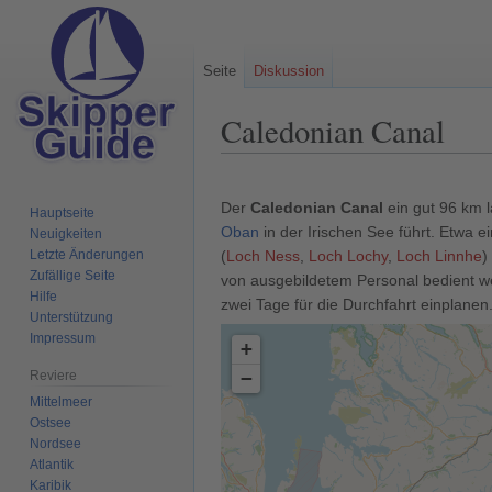
Seite
Diskussion
Caledonian Canal
Zur
Zur
Navigation
Suche
Der
Caledonian Canal
ein gut 96 km 
Hauptseite
springen
springen
Oban
in der Irischen See führt. Etwa e
Neuigkeiten
Letzte Änderungen
(
Loch Ness
,
Loch Lochy
,
Loch Linnhe
)
Zufällige Seite
von ausgebildetem Personal bedient w
Hilfe
zwei Tage für die Durchfahrt einplanen
Unterstützung
Impressum
+
−
Reviere
Mittelmeer
Ostsee
Nordsee
Atlantik
Karibik