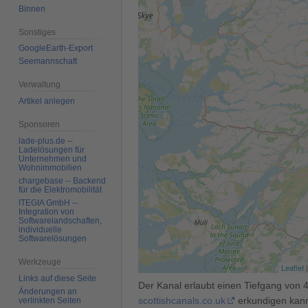
Binnen
Sonstiges
GoogleEarth-Export
Seemannschaft
Verwaltung
Artikel anlegen
Sponsoren
lade-plus.de --
Ladelösungen für
Unternehmen und
Wohnimmobilien
chargebase -- Backend
für die Elektromobilität
ITEGIA GmbH --
Integration von
Softwarelandschaften,
individuelle
Softwarelösungen
Werkzeuge
Leaflet
Links auf diese Seite
Der Kanal erlaubt einen Tiefgang von 4
Änderungen an
scottishcanals.co.uk
erkundigen kan
verlinkten Seiten