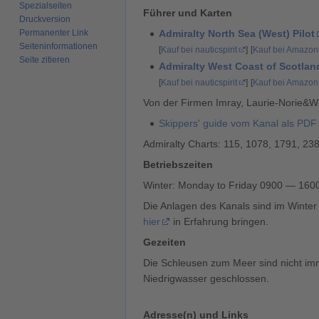
Spezialseiten
Führer und Karten
Druckversion
Permanenter Link
Admiralty North Sea (West) Pilot
Seiten­­informationen
[
Kauf bei nauticspirit
]
[
Kauf bei Amazon
Seite zitieren
Admiralty West Coast of Scotland
[
Kauf bei nauticspirit
]
[
Kauf bei Amazon
Von der Firmen Imray, Laurie-Norie&Wi
Skippers' guide vom Kanal als PDF
Admiralty Charts: 115, 1078, 1791, 23
Betriebszeiten
Winter: Monday to Friday 0900 — 16
Die Anlagen des Kanals sind im Wint
hier
in Erfahrung bringen.
Gezeiten
Die Schleusen zum Meer sind nicht imm
Niedrigwasser geschlossen.
Adresse(n) und Links