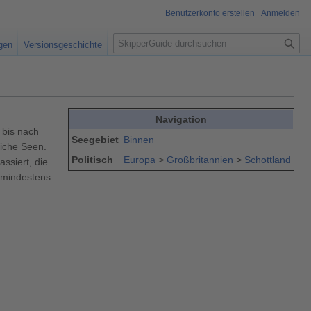
Benutzerkonto erstellen
Anmelden
S
igen
Versionsgeschichte
u
c
h
e
Navigation
 bis nach
Seegebiet
Binnen
liche Seen.
Politisch
Europa
>
Großbritannien
>
Schottland
ssiert, die
 mindestens