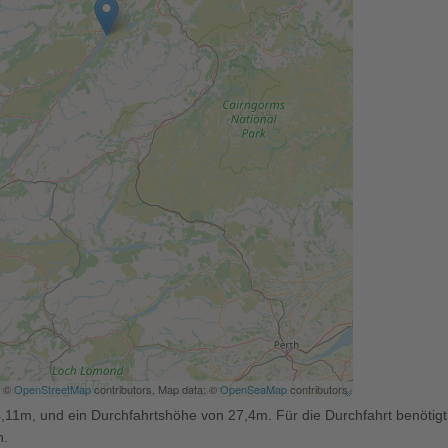
| ©
OpenStreetMap
contributors, Map data: ©
OpenSeaMap
contributors
,11m, und ein Durchfahrtshöhe von 27,4m. Für die Durchfahrt benötigt 
n.