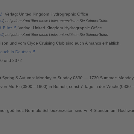
, Verlag: United Kingdom Hydrographic Office
]
bei jedem Kauf über diese Links unterstützen Sie SkipperGuide
 Pilot
, Verlag: United Kingdom Hydrographic Office
]
bei jedem Kauf über diese Links unterstützen Sie SkipperGuide
lson und vom Clyde Cruising Club sind auch Almancs erhältlich.
 auch in Deutsch
80 und 2372
00 Spring & Autumn: Monday to Sunday 0830 — 1730 Summer: Monday
er von Mo-Fr (0900—1600) in Betrieb, sonst 7 Tage in der Woche(083
er geöffnet. Normale Schleuzenzeiten sind +/- 4 Stunden um Hochwass