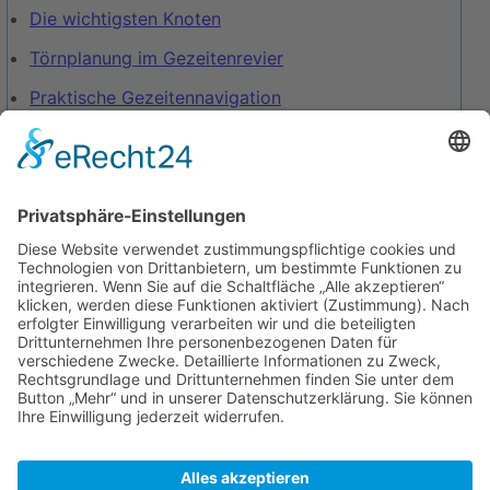
Die wichtigsten Knoten
Törnplanung im Gezeitenrevier
Praktische Gezeitennavigation
Hilfe im Seenotfall
Checkliste Auslaufen
Checkliste Einlaufen
Zuletzt bearbeitet vor 3 Jahren
von
Schubi79
Autoren:
Hbachmann
,
Peter
,
Schubi79