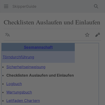
SkipperGuide
Such
Checklisten Auslaufen und Einlaufen
Sprache
Beobacht
Quel
Seemannschaft
Törndurchführung
Sicherheitseinweisung
Checklisten Auslaufen und Einlaufen
Logbuch
Wartungsbuch
Leitfaden Chartern