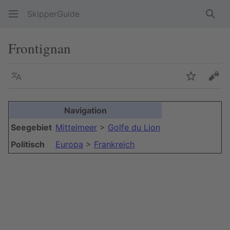
SkipperGuide
Such
Frontignan
Sprache
Beobacht
Quel
Navigation
+
Seegebiet
Mittelmeer
>
Golfe du Lion
−
Politisch
Europa
>
Frankreich