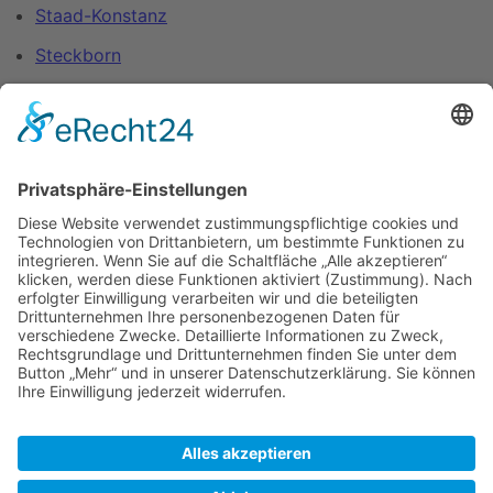
Staad-Konstanz
Steckborn
Stein am Rhein
U
Unteruhldingen
W
Wallhausen
Wasserburg
Ü
Überlingen
Zuletzt bearbeitet vor 20 Jahren
von
Peter