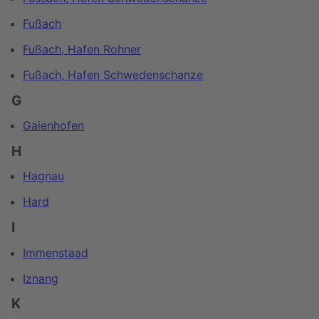
Fußach
Fußach, Hafen Rohner
Fußach, Hafen Schwedenschanze
G
Gaienhofen
H
Hagnau
Hard
I
Immenstaad
Iznang
K