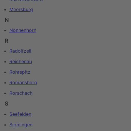
Meersburg
N
Nonnenhorn
R
Radolfzell
Reichenau
Rohrspitz
Romanshorn
Rorschach
S
Seefelden
Sipplingen