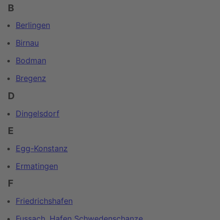
B
Berlingen
Birnau
Bodman
Bregenz
D
Dingelsdorf
E
Egg-Konstanz
Ermatingen
F
Friedrichshafen
Fussach, Hafen Schwedenschanze