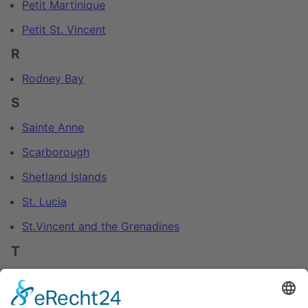
Petit Martinique
Petit St. Vincent
R
Rodney Bay
S
Sainte Anne
Scarborough
Shetland Islands
St. Lucia
St.Vincent and the Grenadines
T
Trinidad and Tobago
Y