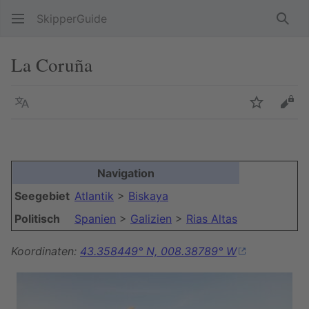
SkipperGuide
Such
La Coruña
Sprache
Beobacht
Quel
Navigation
Seegebiet
Atlantik
>
Biskaya
Politisch
Spanien
>
Galizien
>
Rias Altas
Koordinaten:
43.358449° N, 008.38789° W