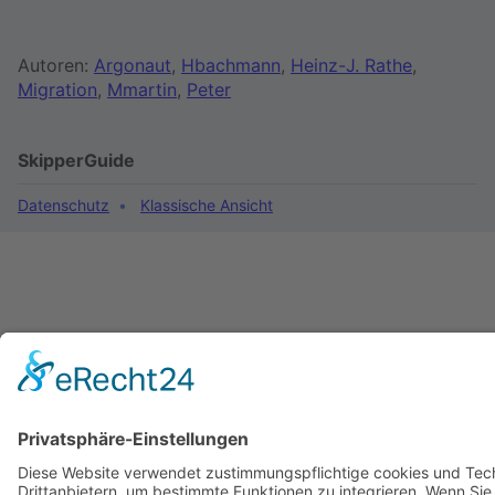
Autoren:
Argonaut
,
Hbachmann
,
Heinz-J. Rathe
,
Migration
,
Mmartin
,
Peter
SkipperGuide
Datenschutz
Klassische Ansicht