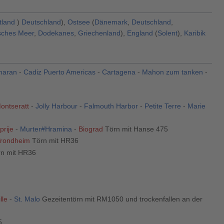
tland
)
Deutschland
),
Ostsee
(
Dänemark
,
Deutschland
,
sches Meer
,
Dodekanes
,
Griechenland
),
England
(
Solent
),
Karibik
maran
-
Cadiz Puerto Americas
-
Cartagena
-
Mahon zum tanken
-
ontseratt
-
Jolly Harbour
-
Falmouth Harbor
-
Petite Terre
-
Marie
prije
-
Murter#Hramina
-
Biograd
Törn mit Hanse 475
rondheim
Törn mit HR36
n mit HR36
lle
-
St. Malo
Gezeitentörn mit RM1050 und trockenfallen an der
5