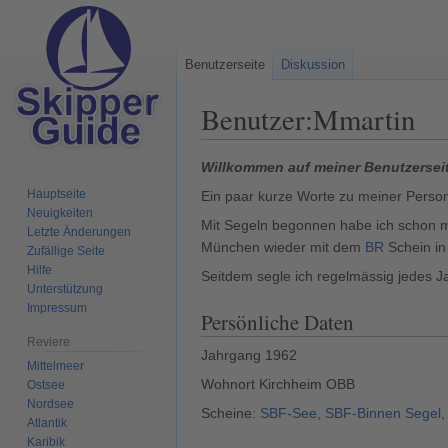
Benutzerseite
Diskussion
Benutzer
:
Mmartin
Zur
Zur
Willkommen auf meiner Benutzersei
Navigation
Suche
Hauptseite
Ein paar kurze Worte zu meiner Perso
springen
springen
Neuigkeiten
Mit Segeln begonnen habe ich schon 
Letzte Änderungen
München wieder mit dem
BR
Schein in
Zufällige Seite
Hilfe
Seitdem segle ich regelmässig jedes Ja
Unterstützung
Impressum
Persönliche Daten
Reviere
Jahrgang 1962
Mittelmeer
Wohnort Kirchheim OBB
Ostsee
Nordsee
Scheine:
SBF-See
,
SBF-Binnen Segel
Atlantik
Karibik