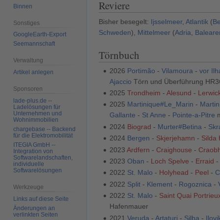
Reviere
Binnen
Bisher besegelt:
Ijsselmeer
,
Atlantik
(
Be
Sonstiges
Schweden
),
Mittelmeer
(
Adria
,
Baleare
GoogleEarth-Export
Seemannschaft
Törnbuch
Verwaltung
2026
Portimão
-
Vilamoura
-
vor Il
Artikel anlegen
Ajaccio
Törn und Überführung HR3
Sponsoren
2025
Trondheim
-
Alesund
-
Lerwic
lade-plus.de --
2025
Martinique#Le_Marin
-
Marti
Ladelösungen für
Unternehmen und
Gallante
-
St Anne
-
Pointe-a-Pitre
m
Wohnimmobilien
2024
Biograd
-
Murter#Betina
-
Skr
chargebase -- Backend
für die Elektromobilität
2024
Bergen
-
Skjerjehamn
-
Silda
ITEGIA GmbH --
2023
Ardfern
-
Craighouse
-
Craob
Integration von
Softwarelandschaften,
2023
Oban
-
Loch Spelve
-
Erraid
individuelle
Softwarelösungen
2022
St. Malo
-
Holyhead
-
Peel
-
C
2022
Split
-
Klement
-
Rogoznica
-
Werkzeuge
2022
St. Malo
-
Saint Quai Portrieu
Links auf diese Seite
Hafenmauer
Änderungen an
verlinkten Seiten
2021
Veruda
-
Artaturi
-
Silba
-
Ilovi