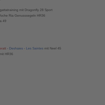
attatraining mit Dragonfly 28 Sport
oche Ria Genusssegeln HR36
a 49
ratt
-
Deshaies
-
Les Saintes
mit Neel 45
mit HR36