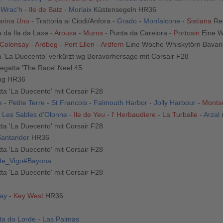
r Wrac'h
-
Ile de Batz
-
Morlaix
Küstensegeln HR36
arina Uno
- Trattoria ai Ciodi/Anfora -
Grado
-
Monfalcone
-
Sistiana
Reg
a da Ila da Laxe -
Arousa
-
Muros
- Punta da Careiora -
Portosin
Eine W
Colonsay
-
Ardbeg
-
Port Ellen
-
Ardfern
Eine Woche Whiskytörn Bavari
 'La Duecento' verkürzt wg Boravorhersage mit Corsair F28
egatta 'The Race' Neel 45
ng HR36
ta 'La Duecento' mit Corsair F28
e
-
Petite Terre
-
St Francois
-
Falmouth Harbor
-
Jolly Harbour
-
Montse
-
Les Sables d'Olonne
-
Ile de Yeu
-
l' Herbaudiere
-
La Turballe
-
Arzal
ta 'La Duecento' mit Corsair F28
Santander
HR36
ta 'La Duecento' mit Corsair F28
de_Vigo#Bayona
ta 'La Duecento' mit Corsair F28
ay
-
Key West
HR36
ta do Lorde
-
Las Palmas