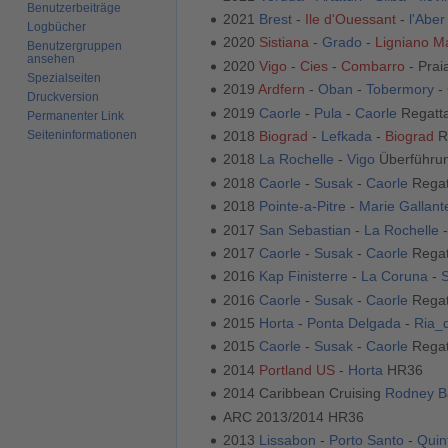
Benutzerbeiträge
2021
Brest
-
Ile d'Ouessant
-
l'Abe
Logbücher
2020
Sistiana
-
Grado
-
Ligniano M
Benutzergruppen
ansehen
2020
Vigo
-
Cies
-
Combarro
- Prai
Spezialseiten
2019
Ardfern
-
Oban
-
Tobermory
-
Druckversion
2019
Caorle
-
Pula
-
Caorle
Regatta
Permanenter Link
Seiten­­informationen
2018
Biograd
-
Lefkada
-
Biograd
R
2018
La Rochelle
-
Vigo
Überführu
2018
Caorle
-
Susak
-
Caorle
Regat
2018
Pointe-a-Pitre
-
Marie Gallant
2017
San Sebastian
-
La Rochelle
2017
Caorle
-
Susak
-
Caorle
Regat
2016
Kap Finisterre
-
La Coruna
-
2016
Caorle
-
Susak
-
Caorle
Regat
2015
Horta
-
Ponta Delgada
-
Ria_
2015
Caorle
-
Susak
-
Caorle
Regat
2014
Portland US
-
Horta
HR36
2014 Caribbean Cruising
Rodney B
ARC 2013/2014 HR36
2013
Lissabon
-
Porto Santo
-
Quin