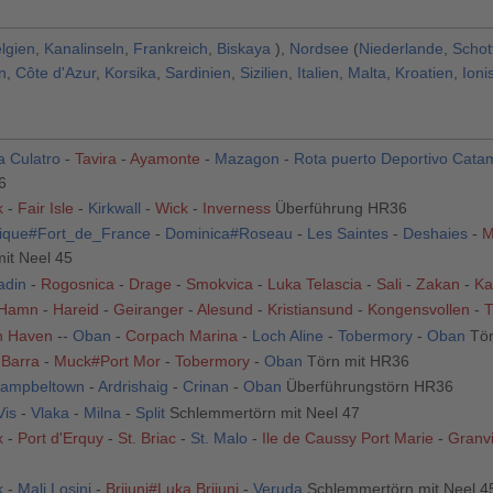
lgien
,
Kanalinseln
,
Frankreich
,
Biskaya
),
Nordsee
(
Niederlande
,
Schot
n
,
Côte d'Azur
,
Korsika
,
Sardinien
,
Sizilien
,
Italien
,
Malta
,
Kroatien
,
Ioni
ha Culatro
-
Tavira
-
Ayamonte
-
Mazagon
-
Rota puerto Deportivo Cata
6
k
-
Fair Isle
-
Kirkwall
-
Wick
-
Inverness
Überführung HR36
nique#Fort_de_France
-
Dominica#Roseau
-
Les Saintes
-
Deshaies
-
M
it Neel 45
adin
-
Rogosnica
-
Drage
-
Smokvica
-
Luka Telascia
-
Sali
-
Zakan
-
Ka
 Hamn
-
Hareid
-
Geiranger
-
Alesund
-
Kristiansund
-
Kongensvollen
-
T
h Haven
--
Oban
-
Corpach Marina
-
Loch Aline
-
Tobermory
-
Oban
Tör
-
Barra
-
Muck#Port Mor
-
Tobermory
-
Oban
Törn mit HR36
ampbeltown
-
Ardrishaig
-
Crinan
-
Oban
Überführungstörn HR36
Vis
-
Vlaka
-
Milna
-
Split
Schlemmertörn mit Neel 47
x
-
Port d'Erquy
-
St. Briac
-
St. Malo
-
Ile de Caussy Port Marie
-
Granvi
k
-
Mali Losinj
-
Brijuni#Luka Brijuni
-
Veruda
Schlemmertörn mit Neel 4