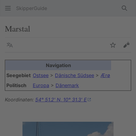
SkipperGuide
Such
Marstal
Sprache
Beobacht
Quel
Navigation
Seegebiet
Ostsee
>
Dänische Südsee
>
Ærø
Politisch
Europa
>
Dänemark
Koordinaten:
54° 51.2' N, 10° 31.3' E