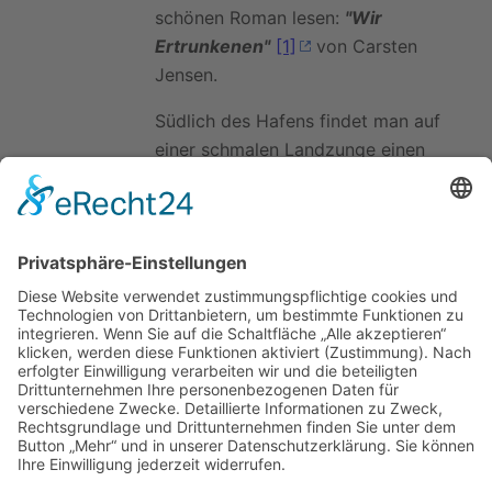
schönen Roman lesen:
"Wir
Ertrunkenen"
[1]
von Carsten
Jensen.
Südlich des Hafens findet man auf
einer schmalen Landzunge einen
Badestrand mit vielen
wunderschönen bunten Badehäusern.
Weblinks
Bilder von Marstal
Zuletzt bearbeitet vor 9 Jahren
von
M Dietrich