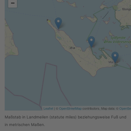
−
Leaflet
| ©
OpenStreetMap
contributors, Map data: ©
OpenS
Maßstab in Landmeilen (statute miles) beziehungsweise Fuß und
in metrischen Maßen.