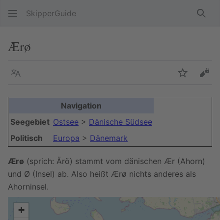
SkipperGuide
Such
Ærø
Sprache
Beobacht
Quel
Navigation
Seegebiet
Ostsee
>
Dänische Südsee
Politisch
Europa
>
Dänemark
Ærø
(sprich: Ärö) stammt vom dänischen Ær (Ahorn)
und Ø (Insel) ab. Also heißt Ærø nichts anderes als
Ahorninsel.
+