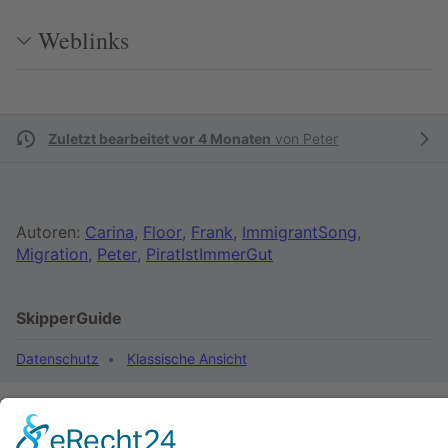
Weblinks
Zuletzt bearbeitet vor 4 Monaten
von
Peter
Autoren:
Carina
,
Floor
,
Frank
,
ImmigrantSong
,
Migration
,
Peter
,
PiratIstImmerGut
SkipperGuide
Datenschutz
Klassische Ansicht