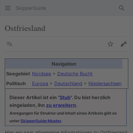
SkipperGuide
Such
Ostfriesland
Sprache
Beobacht
Quel
Navigation
Seegebiet
Nordsee
>
Deutsche Bucht
Politisch
Europa
>
Deutschland
>
Niedersachsen
Dieser Artikel ist ein "
Stub
". Du bist herzlich
eingeladen, ihn
zu erweitern
.
Anregungen für Struktur und Inhalt eines Artikels gibt es
unter
SkipperGuide:Muster
.
Hier ein paar allgemeine Informationen zu Ostfriesland