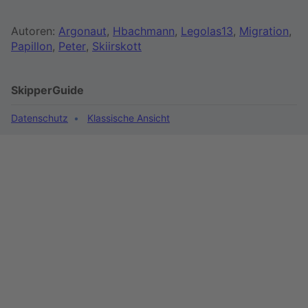
Autoren:
Argonaut
,
Hbachmann
,
Legolas13
,
Migration
,
Papillon
,
Peter
,
Skiirskott
SkipperGuide
Datenschutz
Klassische Ansicht