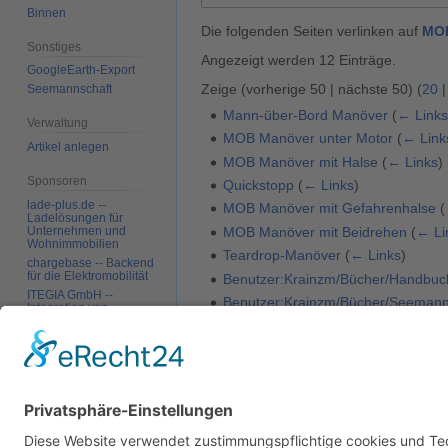
Binnen
Die folgenden Seiten verlinken auf
MOB
Sonstiges
Angezeigt werden 12 Einträge.
GoogleEarth-Export
Zeige (
vorherige 50
|
nächste 50
) (
20
Seemannschaft
Mann-über-Bord Manöver
(
← Link
Verwaltung
MOB Manöver unter Motor
(
← Link
Artikel anlegen
MOB Manöver mit Halse
(
← Links
)
Sponsoren
Quickstopp
(
← Links
)
lade-plus.de --
MOB Manöver mit Gefahrenhalse
(
Ladelösungen für
MOB Manöver mit Beidrehen
(
← Li
Unternehmen und
Wohnimmobilien
Teardrop-Manöver
(
← Links
)
chargebase -- Backend
für die Elektromobilität
Benutzer:Krainzm/Bücher/Handbuc
ITEGIA GmbH --
Benutzer:Krainzm/Bücher/Seemanns
Integration von
Softwarelandschaften,
Benutzer:Krainzm/Bücher/Seemanns
individuelle
Softwarelösungen
Benutzer:Knut Krüger/Bücher/See
Vorlage:NavigationMOBManöver
(
←
Werkzeuge
Zeige (
vorherige 50
|
nächste 50
) (
20
Spezialseiten
Druckversion