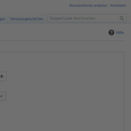
Benutzerkonto erstellen
Anmelden
S
igen
Versionsgeschichte
u
c
Hilfe
h
e