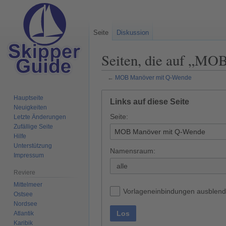
Seite
Diskussion
Seiten, die auf „MO
←
MOB Manöver mit Q-Wende
Zur
Zur
Hauptseite
Links auf diese Seite
Navigation
Suche
Neuigkeiten
Seite:
springen
springen
Letzte Änderungen
Zufällige Seite
Hilfe
Unterstützung
Namensraum:
Impressum
alle
Reviere
Mittelmeer
Vorlageneinbindungen ausblen
Ostsee
Nordsee
Los
Atlantik
Karibik