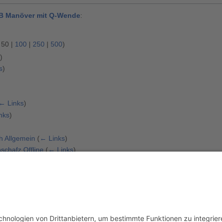
 Manöver mit Q-Wende
:
|
50
|
100
|
250
|
500
)
s
)
s
)
← Links
)
nks
)
h Allgemein
(
← Links
)
chafz Offline
(
← Links
)
chaft Offline
(
← Links
)
mannschaft
(
← Links
)
 Links
)
|
50
|
100
|
250
|
500
)