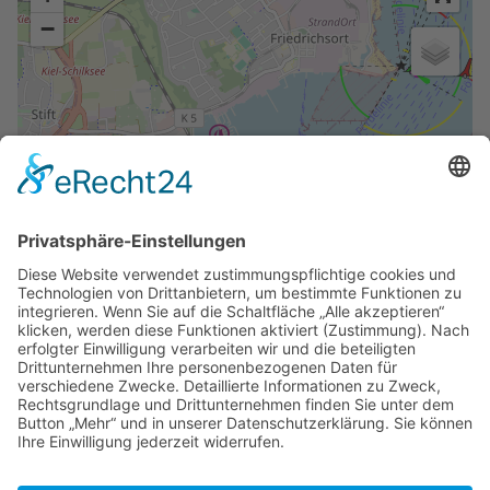
−
Leaflet
| ©
OpenStreetMap
contributors, Map data: ©
OpenSeaMap
contributors
Zuletzt bearbeitet vor 3 Monaten
von
Cmingus
Autoren:
Argonaut
,
Cmingus
,
Hbachmann
,
M Dietrich
,