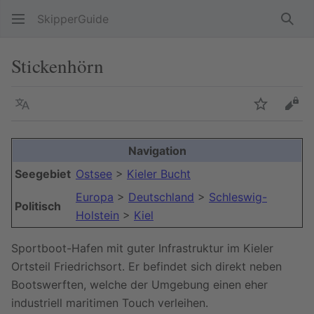
SkipperGuide
Such
Stickenhörn
Sprache
Beobacht
Quel
Navigation
Seegebiet
Ostsee
>
Kieler Bucht
Europa
>
Deutschland
>
Schleswig-
Politisch
Holstein
>
Kiel
Sportboot-Hafen mit guter Infrastruktur im Kieler
Ortsteil Friedrichsort. Er befindet sich direkt neben
Bootswerften, welche der Umgebung einen eher
industriell maritimen Touch verleihen.