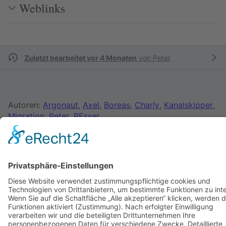
Weblinks
Zuletzt bearbeitet vor 4 Monaten
von
Peter
Autoren:
Argonaut
,
Axel
,
Boreas
,
Charly
,
Kanalskipper
,
Migration
,
Peter
,
REsser
SkipperGuide
Datenschutz
Klassische Ansicht