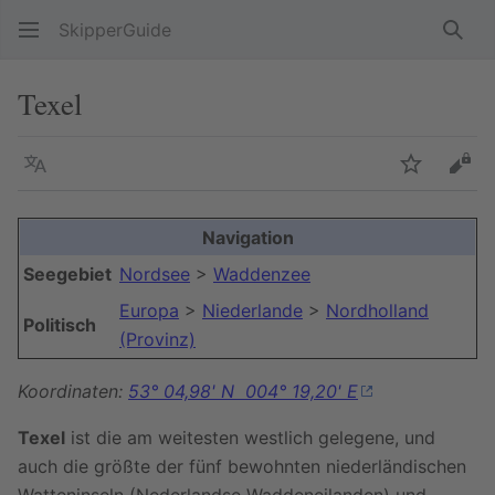
SkipperGuide
Such
Texel
Sprache
Beobacht
Quel
Navigation
Seegebiet
Nordsee
>
Waddenzee
Europa
>
Niederlande
>
Nordholland
Politisch
(Provinz)
Koordinaten:
53° 04,98' N 004° 19,20' E
Texel
ist die am weitesten westlich gelegene, und
auch die größte der fünf bewohnten niederländischen