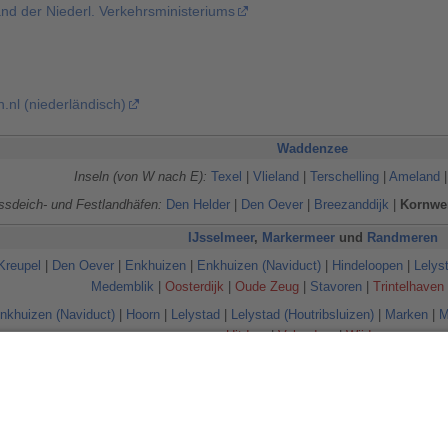
nd der Niederl. Verkehrsministeriums
nl (niederländisch)
Waddenzee
Inseln (von W nach E):
Texel
|
Vlieland
|
Terschelling
|
Ameland
ssdeich- und Festlandhäfen:
Den Helder
|
Den Oever
|
Breezanddijk
|
Kornwe
IJsselmeer
,
Markermeer
und
Randmeren
Kreupel
|
Den Oever
|
Enkhuizen
|
Enkhuizen (Naviduct)
|
Hindeloopen
|
Lelys
Medemblik
|
Oosterdijk
|
Oude Zeug
|
Stavoren
|
Trintelhaven
nkhuizen (Naviduct)
|
Hoorn
|
Lelystad
|
Lelystad (Houtribsluizen)
|
Marken
|
M
Uitdam
|
Volendam
|
Wijdenes
Gooimeer
|
Eemmeer
|
Velouwerandmeren
(mit
Nuldernauw
|
Wolderwijd
|
Velu
IJsseloog
|
Ramsdiep
|
Zwarte Meer
)
Nordsee
Waddenzee
IJsselmeer