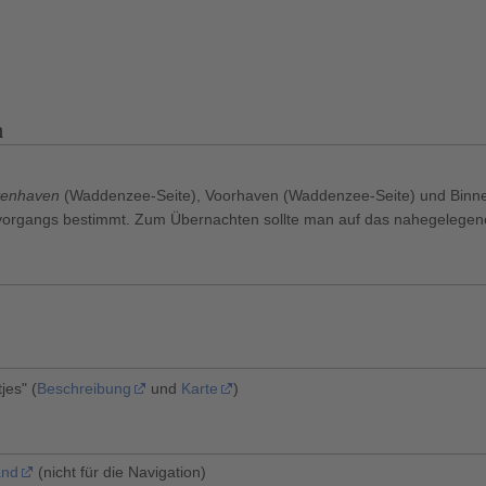
n
tenhaven
(Waddenzee-Seite), Voorhaven (Waddenzee-Seite) und Binnenh
vorgangs bestimmt. Zum Übernachten sollte man auf das nahegelege
jes" (
Beschreibung
und
Karte
)
and
(nicht für die Navigation)