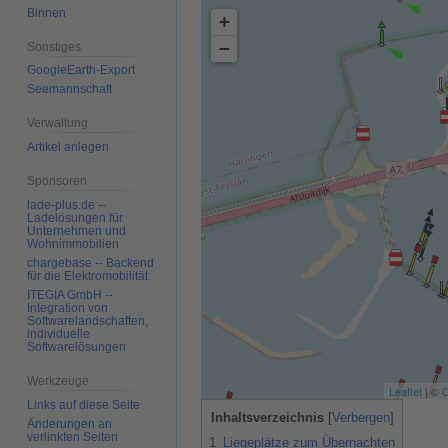
Binnen
+
−
Sonstiges
GoogleEarth-Export
Seemannschaft
Verwaltung
Artikel anlegen
Sponsoren
lade-plus.de --
Ladelösungen für
Unternehmen und
Wohnimmobilien
chargebase -- Backend
für die Elektromobilität
ITEGIA GmbH --
Integration von
Softwarelandschaften,
individuelle
Softwarelösungen
Werkzeuge
Leaflet
| ©
O
Links auf diese Seite
Inhaltsverzeichnis
Änderungen an
verlinkten Seiten
1
Liegeplätze zum Übernachten