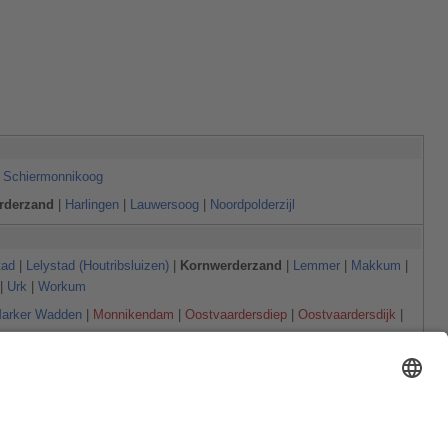
|
Schiermonnikoog
rderzand
|
Harlingen
|
Lauwersoog
|
Noordpolderzijl
tad
|
Lelystad (Houtribsluizen)
|
Kornwerderzand
|
Lemmer
|
Makkum
|
|
Urk
|
Workum
arker Wadden
|
Monnikendam
|
Oostvaardersdiep
|
Oostvaardersdijk
|
wemeer
|
Drontermeer
) |
Randmeren Noord
(mit
Vossemeer
|
Ketelmeer
mit