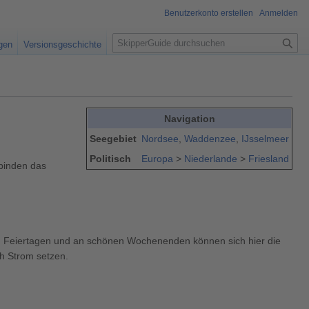
Benutzerkonto erstellen
Anmelden
S
igen
Versionsgeschichte
u
c
h
e
Navigation
Seegebiet
Nordsee
,
Waddenzee
,
IJsselmeer
Politisch
Europa
>
Niederlande
>
Friesland
rbinden das
An Feiertagen und an schönen Wochenenden können sich hier die
h Strom setzen.