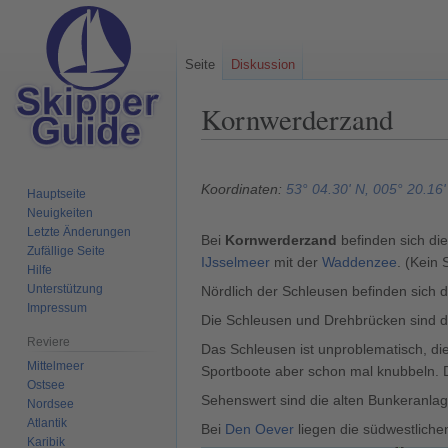
Seite
Diskussion
Kornwerderzand
Zur
Zur
Navigation
Suche
Koordinaten:
53° 04.30' N, 005° 20.16'
Hauptseite
springen
springen
Neuigkeiten
Letzte Änderungen
Bei
Kornwerderzand
befinden sich die
Zufällige Seite
IJsselmeer
mit der
Waddenzee
. (Kein
Hilfe
Unterstützung
Nördlich der Schleusen befinden sich 
Impressum
Die Schleusen und Drehbrücken sind da
Reviere
Das Schleusen ist unproblematisch, d
Mittelmeer
Sportboote aber schon mal knubbeln. D
Ostsee
Sehenswert sind die alten Bunkeranla
Nordsee
Atlantik
Bei
Den Oever
liegen die südwestliche
Karibik