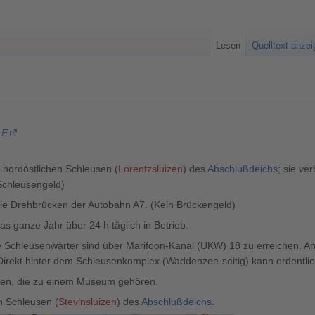
Lesen
Quelltext anze
 E
 nordöstlichen Schleusen (
Lorentzsluizen
) des
Abschlußdeichs
; sie ve
 Schleusengeld)
die Drehbrücken der Autobahn A7. (Kein Brückengeld)
s ganze Jahr über 24 h täglich in Betrieb.
ie Schleusenwärter sind über Marifoon-Kanal (UKW) 18 zu erreichen. 
irekt hinter dem Schleusenkomplex (Waddenzee-seitig) kann ordentlic
gen, die zu einem Museum gehören.
n Schleusen (
Stevinsluizen
) des
Abschlußdeichs
.