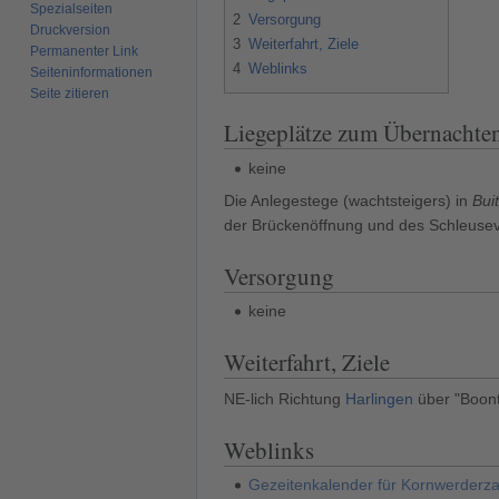
Spezialseiten
2
Versorgung
Druckversion
3
Weiterfahrt, Ziele
Permanenter Link
4
Weblinks
Seiten­­informationen
Seite zitieren
Liegeplätze zum Übernachte
keine
Die Anlegestege (wachtsteigers) in
Bui
der Brückenöffnung und des Schleuse
Versorgung
keine
Weiterfahrt, Ziele
NE-lich Richtung
Harlingen
über "Boont
Weblinks
Gezeitenkalender für Kornwerderz