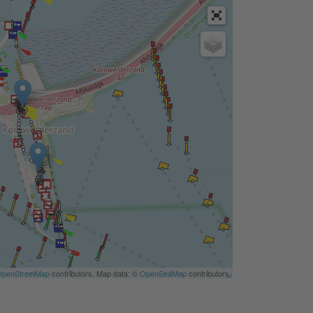
penStreetMap
contributors, Map data: ©
OpenSeaMap
contributors