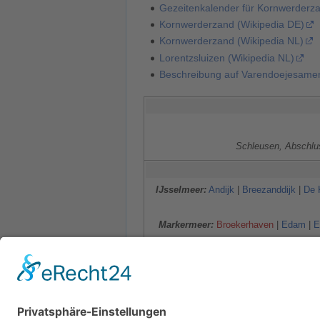
Gezeitenkalender für Kornwerderza
Kornwerderzand (Wikipedia DE)
Kornwerderzand (Wikipedia NL)
Lorentzsluizen (Wikipedia NL)
Beschreibung auf Varendoejesamen.
Schleusen, Abschlu
IJsselmeer:
Andijk
|
Breezanddijk
|
De 
Markermeer:
Broekerhaven
|
Edam
|
E
Randmeren
(von SW nach NE)
:
IJmeer
|
Kategorien
:
Europa
Niederlande