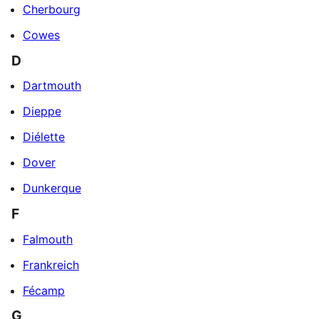
Cherbourg
Cowes
D
Dartmouth
Dieppe
Diélette
Dover
Dunkerque
F
Falmouth
Frankreich
Fécamp
G