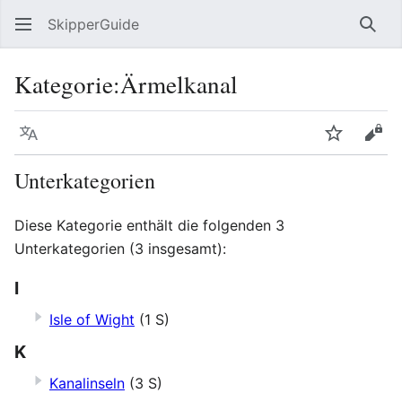
SkipperGuide
Such
Kategorie
:
Ärmelkanal
Sprache
Beobacht
Quel
Unterkategorien
Diese Kategorie enthält die folgenden 3
Unterkategorien (3 insgesamt):
I
Isle of Wight
(1 S)
K
Kanalinseln
(3 S)