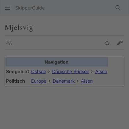
SkipperGuide
Such
Mjelsvig
Sprache
Beobacht
Quel
Navigation
+
Seegebiet
Ostsee
>
Dänische Südsee
>
Alsen
−
Politisch
Europa
>
Dänemark
>
Alsen