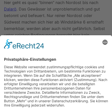
hier geht es quasi "binnen" nach Nordost bis nach
Dalarö
. Das Gewässer ist unproblematisch und gut
betonnt und befeuert. Nur reiner Nordost oder
Südwest machen sich hier ab Windstärke 6 ernsthaft
bemerkbar, werden aber auch nicht gefährlich. Selbst
unter solchen Bedingungen herrscht hier kein
nennenswerter Strom.
Am Weg liegen große Häfen wie
Nynäshamn
,
Utö
,
Dalarö
und
Brunnsviken
auf
Ornö
, aber auch nette
kleine Landliegeplätze wie die
Gunnarstenarna
beim
gleichnamigen Leuchtturm oder das Inselgewirr
westlich
Muskö
.
Zuletzt bearbeitet vor 13 Jahren
von
Peter