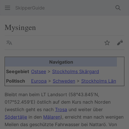
SkipperGuide
Such
Mysingen
Sprache
Beobacht
Quel
Navigation
Seegebiet
Ostsee
>
Stockholms Skärgard
Politisch
Europa
>
Schweden
>
Stockholms Län
Bleibt man beim LT Landsort (58°43.845'N,
017°52.459'E) östlich auf dem Kurs nach Norden
(westlich geht es nach
Trosa
und weiter über
Södertälje
in den
Mälaren
), erreicht man nach wenigen
Meilen das geschützte Fahrwasser bei Nattarö. Von