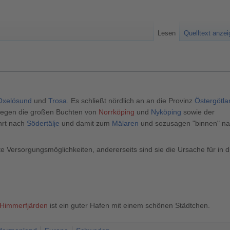
Lesen
Quelltext anze
Oxelösund
und
Trosa
. Es schließt nördlich an an die Provinz
Östergötla
 liegen die großen Buchten von
Norrköping
und
Nyköping
sowie der
hrt nach
Södertälje
und damit zum
Mälaren
und sozusagen "binnen" n
te Versorgungsmöglichkeiten, andererseits sind sie die Ursache für in
Himmerfjärden
ist ein guter Hafen mit einem schönen Städtchen.