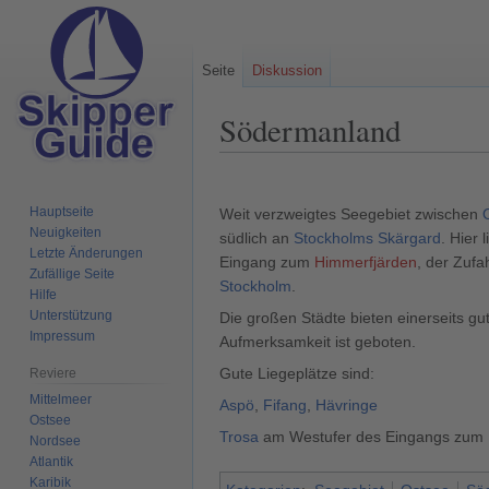
Seite
Diskussion
Södermanland
Zur
Zur
Navigation
Suche
Hauptseite
Weit verzweigtes Seegebiet zwischen
springen
springen
Neuigkeiten
südlich an
Stockholms Skärgard
. Hier
Letzte Änderungen
Eingang zum
Himmerfjärden
, der Zufa
Zufällige Seite
Stockholm
.
Hilfe
Unterstützung
Die großen Städte bieten einerseits gu
Impressum
Aufmerksamkeit ist geboten.
Gute Liegeplätze sind:
Reviere
Mittelmeer
Aspö
,
Fifang
,
Hävringe
Ostsee
Trosa
am Westufer des Eingangs zum
Nordsee
Atlantik
Karibik