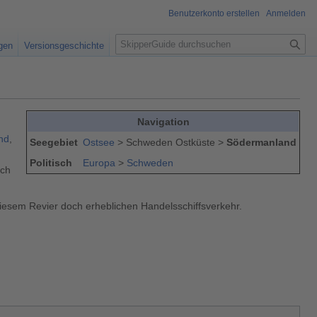
Benutzerkonto erstellen
Anmelden
S
igen
Versionsgeschichte
u
c
h
e
Navigation
nd
,
Seegebiet
Ostsee
> Schweden Ostküste >
Södermanland
Politisch
Europa
>
Schweden
ach
 diesem Revier doch erheblichen Handelsschiffsverkehr.