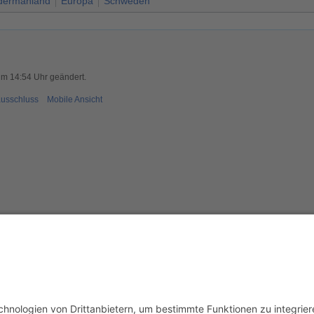
dermanland
Europa
Schweden
um 14:54 Uhr geändert.
usschluss
Mobile Ansicht