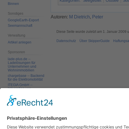
Kategorien
:
Seegebiet
Ostsee
Sö
Binnen
Sonstiges
Autoren:
M Dietrich
,
Peter
GoogleEarth-Export
Seemannschaft
Diese Seite wurde zuletzt am 1. Januar 2009 
Verwaltung
Datenschutz
Über SkipperGuide
Haftungsa
Artikel anlegen
Sponsoren
lade-plus.de --
Ladelösungen für
Unternehmen und
Wohnimmobilien
chargebase -- Backend
für die Elektromobilität
ITEGIA GmbH --
Integration von
Softwarelandschaften,
individuelle
Softwarelösungen
Werkzeuge
Links auf diese Seite
Änderungen an
verlinkten Seiten