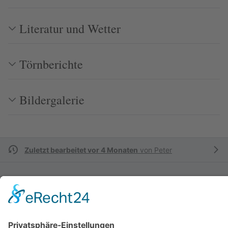
Literatur und Wetter
Törnberichte
Bildergalerie
Zuletzt bearbeitet vor 4 Monaten
von
Peter
Autoren:
Hbachmann
,
Migration
,
Peter