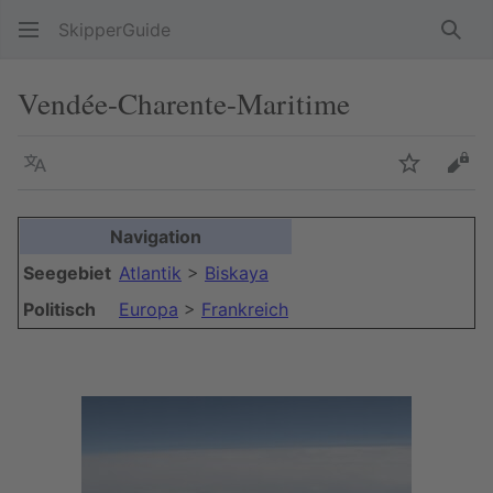
SkipperGuide
Such
Vendée-Charente-Maritime
Sprache
Beobacht
Quel
Navigation
Seegebiet
Atlantik
>
Biskaya
Politisch
Europa
>
Frankreich