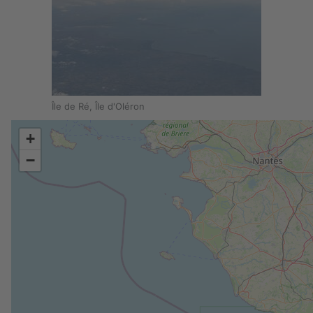
Île de Ré, Île d'Oléron
+
−