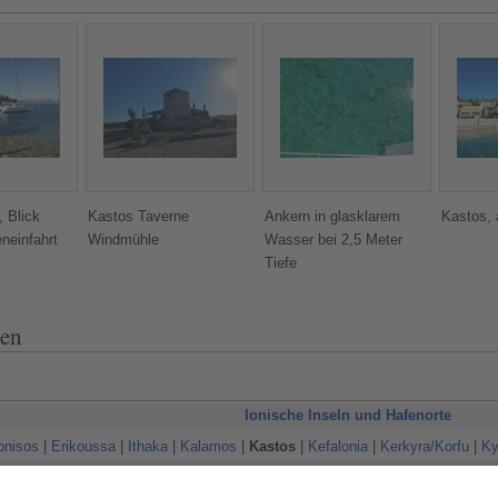
 Blick
Kastos Taverne
Ankern in glasklarem
Kastos,
neinfahrt
Windmühle
Wasser bei 2,5 Meter
Tiefe
len
Ionische Inseln und Hafenorte
onisos
|
Erikoussa
|
Ithaka
|
Kalamos
|
Kastos
|
Kefalonia
|
Kerkyra/Korfu
|
Ky
Inselgruppen:
Diapontische Inseln
|
Echinaden