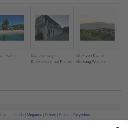
 am Hafen
Das ehemalige
Blick von Kastos
Krankenhaus auf Kastos
Richtung Westen
thira
|
Lefkada
|
Meganisi
|
Othoni
|
Paxos
|
Zakynthos