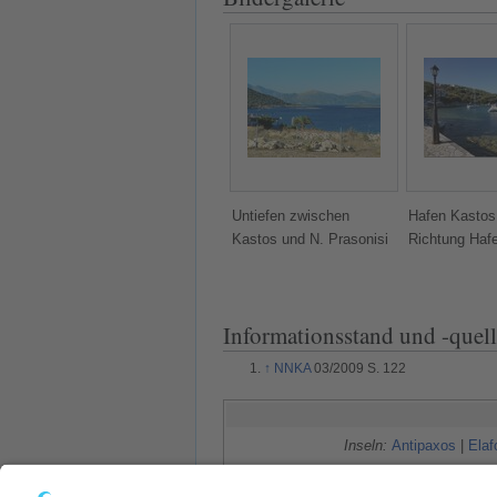
Untiefen zwischen
Hafen Kastos,
Kastos und N. Prasonisi
Richtung Hafe
Informationsstand und -quel
↑
NNKA
03/2009 S. 122
Inseln:
Antipaxos
|
Elaf