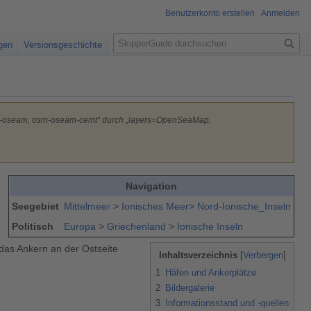
Benutzerkonto erstellen
Anmelden
S
igen
Versionsgeschichte
u
c
h
e
sm-oseam, osm-oseam-cemt“ durch „layers=OpenSeaMap,
Navigation
Seegebiet
Mittelmeer
>
Ionisches Meer
>
Nord-Ionische_Inseln
Politisch
Europa
>
Griechenland
>
Ionische Inseln
 das Ankern an der Ostseite
Inhaltsverzeichnis
1
Häfen und Ankerplätze
2
Bildergalerie
3
Informationsstand und -quellen