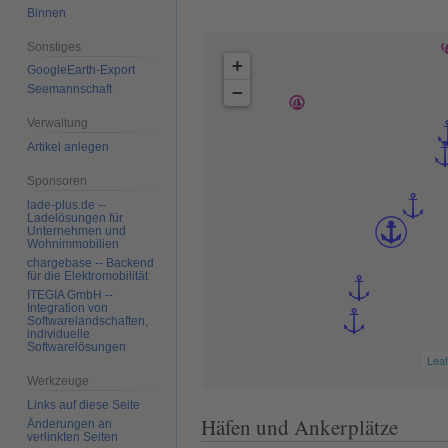
Binnen
Sonstiges
+
GoogleEarth-Export
−
Seemannschaft
Verwaltung
Artikel anlegen
Sponsoren
lade-plus.de --
Ladelösungen für
Unternehmen und
Wohnimmobilien
chargebase -- Backend
für die Elektromobilität
ITEGIA GmbH --
Integration von
Softwarelandschaften,
individuelle
Softwarelösungen
Leaf
Werkzeuge
Links auf diese Seite
Häfen und Ankerplätze
Änderungen an
verlinkten Seiten