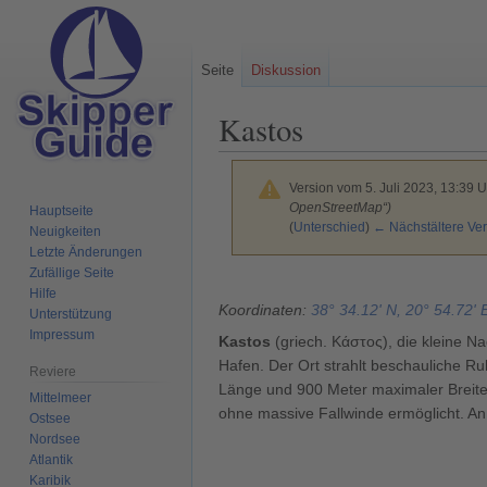
Seite
Diskussion
Kastos
Version vom 5. Juli 2023, 13:39 
OpenStreetMap“)
Hauptseite
(
Unterschied
)
← Nächstältere Ver
Neuigkeiten
Letzte Änderungen
Zufällige Seite
Zur
Zur
Hilfe
Navigation
Suche
Koordinaten:
38° 34.12' N, 20° 54.72' 
Unterstützung
springen
springen
Impressum
Kastos
(griech. Kάστος), die kleine N
Hafen. Der Ort strahlt beschauliche R
Reviere
Länge und 900 Meter maximaler Breite d
Mittelmeer
ohne massive Fallwinde ermöglicht. An
Ostsee
Nordsee
Atlantik
Karibik