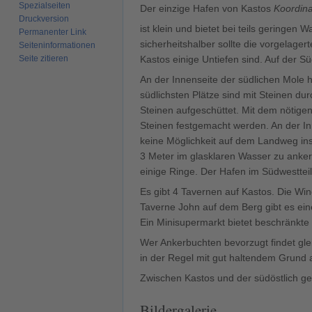
Spezialseiten
Der einzige Hafen von Kastos
Koordin
Druckversion
ist klein und bietet bei teils geringen
Permanenter Link
sicherheitshalber sollte die vorgelager
Seiten­­informationen
Kastos einige Untiefen sind. Auf der S
Seite zitieren
An der Innenseite der südlichen Mole 
südlichsten Plätze sind mit Steinen du
Steinen aufgeschüttet. Mit dem nötige
Steinen festgemacht werden. An der In
keine Möglichkeit auf dem Landweg ins 
3 Meter im glasklaren Wasser zu anker
einige Ringe. Der Hafen im Südwestteil
Es gibt 4 Tavernen auf Kastos. Die Wind
Taverne John auf dem Berg gibt es eine
Ein Minisupermarkt bietet beschränkte 
Wer Ankerbuchten bevorzugt findet gle
in der Regel mit gut haltendem Grund a
Zwischen Kastos und der südöstlich g
Bildergalerie