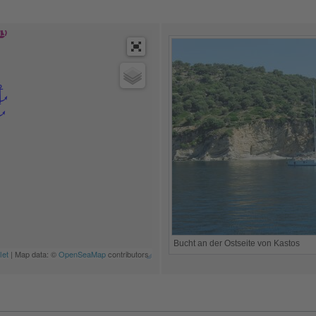
Bucht an der Ostseite von Kastos
let
| Map data: ©
OpenSeaMap
contributors