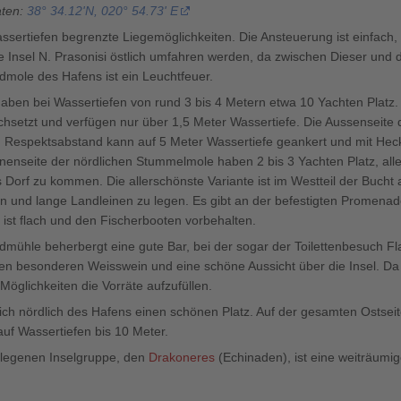
aten:
38° 34.12'N, 020° 54.73' E
 Wassertiefen begrenzte Liegemöglichkeiten. Die Ansteuerung ist einfach,
te Insel N. Prasonisi östlich umfahren werden, da zwischen Dieser und d
üdmole des Hafens ist ein Leuchtfeuer.
haben bei Wassertiefen von rund 3 bis 4 Metern etwa 10 Yachten Platz.
rchsetzt und verfügen nur über 1,5 Meter Wassertiefe. Die Aussenseite d
n Respektsabstand kann auf 5 Meter Wassertiefe geankert und mit Hec
nenseite der nördlichen Stummelmole haben 2 bis 3 Yachten Platz, alle
Dorf zu kommen. Die allerschönste Variante ist im Westteil der Bucht a
n und lange Landleinen zu legen. Es gibt an der befestigten Promenad
 ist flach und den Fischerbooten vorbehalten.
mühle beherbergt eine gute Bar, bei der sogar der Toilettenbesuch Flai
n besonderen Weisswein und eine schöne Aussicht über die Insel. Da ei
Möglichkeiten die Vorräte aufzufüllen.
ich nördlich des Hafens einen schönen Platz. Auf der gesamten Ostseit
uf Wassertiefen bis 10 Meter.
elegenen Inselgruppe, den
Drakoneres
(Echinaden), ist eine weiträumi