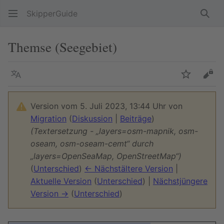
SkipperGuide
Such
Themse (Seegebiet)
Sprache
Beobacht
Quel
Version vom 5. Juli 2023, 13:44 Uhr von
Migration
(
Diskussion
|
Beiträge
)
(Textersetzung - „layers=osm-mapnik, osm-
oseam, osm-oseam-cemt“ durch
„layers=OpenSeaMap, OpenStreetMap“)
(
Unterschied
)
← Nächstältere Version
|
Aktuelle Version
(
Unterschied
) |
Nächstjüngere
Version →
(
Unterschied
)