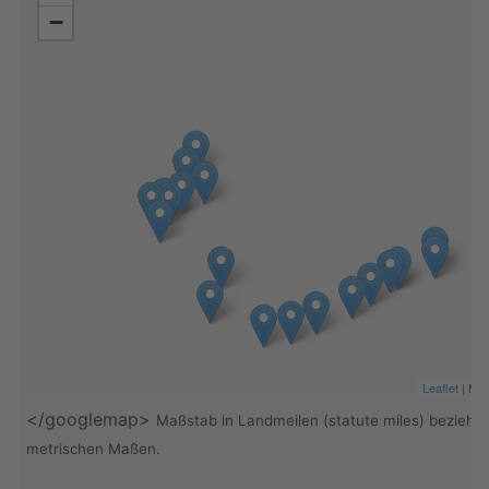
−
Leaflet
| Map
</googlemap>
Maßstab in Landmeilen (statute miles) beziehu
metrischen Maßen.