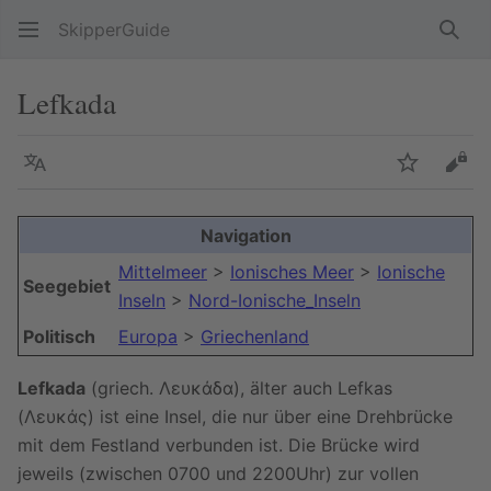
SkipperGuide
Such
Lefkada
Sprache
Beobacht
Quel
Navigation
Mittelmeer
>
Ionisches Meer
>
Ionische
Seegebiet
Inseln
>
Nord-Ionische_Inseln
Politisch
Europa
>
Griechenland
Lefkada
(griech. Λευκάδα), älter auch Lefkas
(Λευκάς) ist eine Insel, die nur über eine Drehbrücke
mit dem Festland verbunden ist. Die Brücke wird
jeweils (zwischen 0700 und 2200Uhr) zur vollen