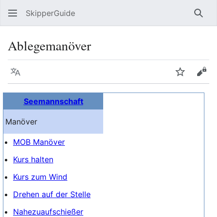
SkipperGuide
Such
Ablegemanöver
Sprache
Beobacht
Quel
Seemannschaft
Manöver
MOB Manöver
Kurs halten
Kurs zum Wind
Drehen auf der Stelle
Nahezuaufschießer