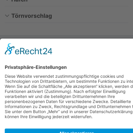
Törnvorschlag
Zuletzt bearbeitet vor 4 Monaten
von
Peter
Autoren:
Alphafisch
,
Argonaut
,
Cleanerx
,
Columbus
,
Hbachmann
,
ImmigrantSong
,
Migration
,
Peter
SkipperGuide
Datenschutz
Klassische Ansicht