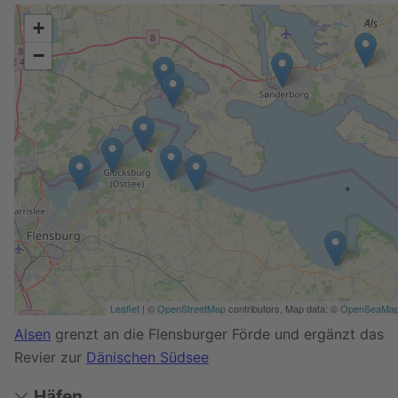
+
−
Leaflet
| ©
OpenStreetMap
contributors, Map data: ©
OpenSeaMa
Alsen
grenzt an die Flensburger Förde und ergänzt das
Revier zur
Dänischen Südsee
Häfen