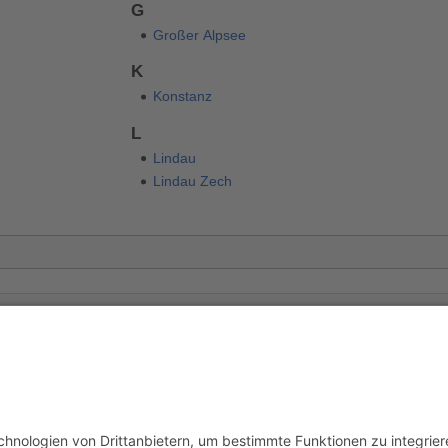
G
Großer Alpsee
K
Konstanz
L
Lindau
Lindau Zech
 um 11:37 Uhr geändert.
usschluss
Mobile Ansicht