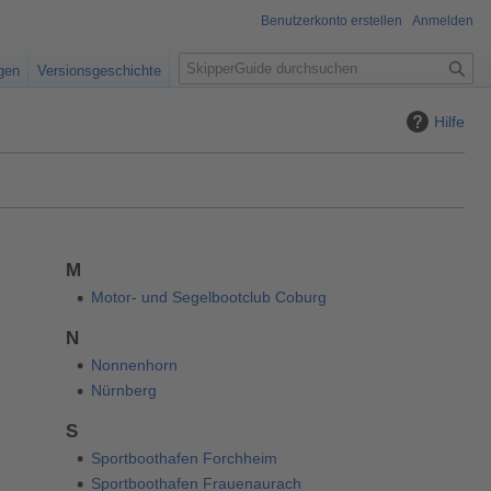
Benutzerkonto erstellen
Anmelden
S
igen
Versionsgeschichte
u
c
Hilfe
h
e
M
Motor- und Segelbootclub Coburg
N
Nonnenhorn
Nürnberg
S
Sportboothafen Forchheim
Sportboothafen Frauenaurach