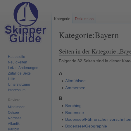
Kategorie
Diskussion
Kategorie
:
Bayern
Seiten in der Kategorie „Bay
Zur
Zur
Navigation
Suche
Hauptseite
Folgende 32 Seiten sind in dieser Kate
Neuigkeiten
springen
springen
Letzte Änderungen
A
Zufällige Seite
Hilfe
Altmühlsee
Unterstützung
Ammersee
Impressum
B
Reviere
Berching
Mittelmeer
Bodensee
Ostsee
Nordsee
Bodensee/Führerscheinvorschrifte
Atlantik
Bodensee/Geographie
Karibik