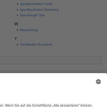
Sportboothafen Fürth
Sportboothafen Nürnberg
Starnberger See
W
Wasserburg
Y
Yachthafen Rambeck