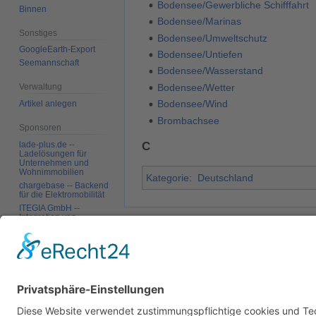
Bodensee/Gewerbliche Schifffahrt
Binnen
Bodensee/Marinas
Sonstiges
Bodensee/Umweltschutz
GoogleEarth-Export
Bodensee/Untiefen
Seemannschaft
Bodensee/Wasserstand
Bodensee/Wetter
Verwaltung
Bodensee/Wind
Artikel anlegen
Brombachsee
Sponsoren
C
lade-plus.de --
Ladelösungen für
Unternehmen und
Wohnimmobilien
Kategorie
:
Deutschland
chargebase -- Backend
für die Elektromobilität
ITEGIA GmbH --
Integration von
Softwarelandschaften,
Diese Seite wurde zuletzt am 29. Januar 2006
individuelle
Softwarelösungen
Datenschutz
Über SkipperGuide
Haftungsa
Werkzeuge
Links auf diese Seite
Änderungen an
verlinkten Seiten