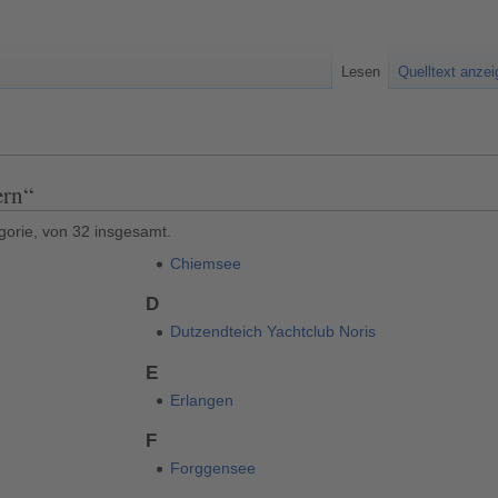
Lesen
Quelltext anze
ern“
gorie, von 32 insgesamt.
Chiemsee
D
Dutzendteich Yachtclub Noris
E
Erlangen
F
n
Forggensee