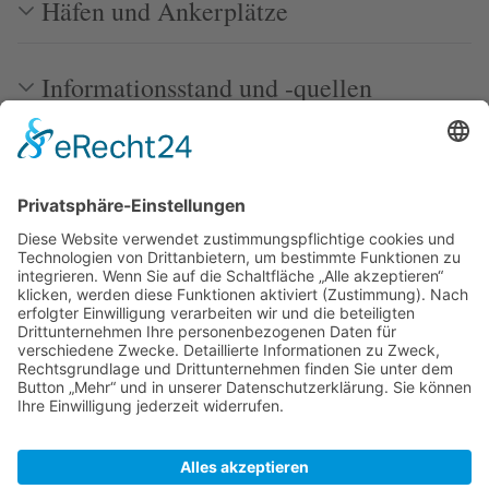
Häfen und Ankerplätze
Informationsstand und -quellen
Weblinks
Bilder
Zuletzt bearbeitet vor 4 Monaten
von
Peter
Autoren:
Alphafisch
,
Axel
,
Migration
,
Peter
,
PiratIstImmerGut
,
REsser