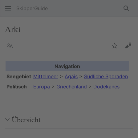
SkipperGuide
Such
Arki
Sprache
Beobacht
Quel
Navigation
Seegebiet
Mittelmeer
>
Ägäis
>
Südliche Sporaden
Politisch
Europa
>
Griechenland
>
Dodekanes
Übersicht