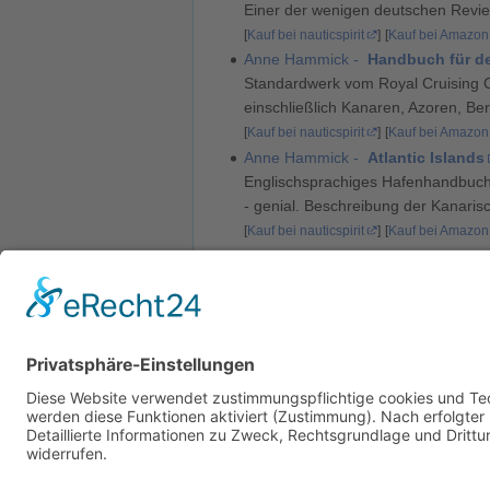
Einer der wenigen deutschen Revier
[
Kauf bei nauticspirit
]
[
Kauf bei Amazon
Anne Hammick -
Handbuch für d
Standardwerk vom Royal Cruising Cl
einschließlich Kanaren, Azoren, Be
[
Kauf bei nauticspirit
]
[
Kauf bei Amazon
Anne Hammick -
Atlantic Islands
Englischsprachiges Hafenhandbuch,
- genial. Beschreibung der Kanaris
[
Kauf bei nauticspirit
]
[
Kauf bei Amazon
Kategorien
:
Toter Link
Inselgruppe
Autoren:
Axel
,
Blucharter
,
Botnic
,
Dpa
Diese Seite wurde zuletzt am 6. April 2026 um