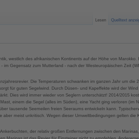
Lesen
Quelltext anze
ntik, westlich des afrikanischen Kontinents auf der Höhe von Marokko. 
er - im Gegensatz zum Mutterland - nach der Westeuropäischen Zeit (
nzjahresrevier. Die Temperaturen schwanken im ganzen Jahr um die 2
sorgt für guten Segelwind. Durch Düsen- und Kapeffekte wird der Wind
tärkt. Dies wird immer wieder von Seglern unterschätzt! 2014/2015 kos
Mast, einem die Segel (alles im Süden), eine Yacht ging verloren (im
 über tausende Seemeilen freien Seeraums entwickeln kann. Typischerw
nge aber meist unkritisch. Wegen dieser Umweltbedingungen gelten die 
 Ankerbuchten, der relativ großen Entfernungen zwischen den Marinas
n Marinas ist das Revier für Einsteiger nicht zu empfehlen. Andererseit