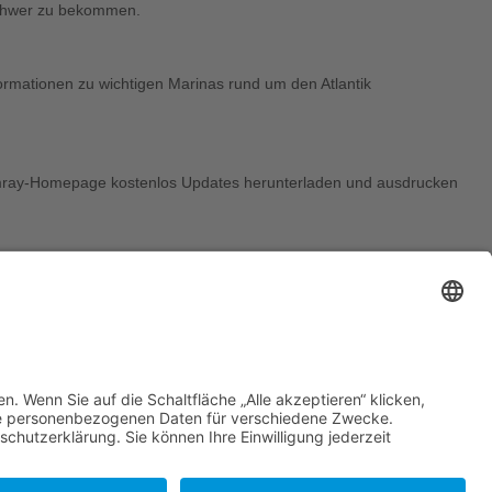
 schwer zu bekommen.
formationen zu wichtigen Marinas rund um den Atlantik
 Imray-Homepage kostenlos Updates herunterladen und ausdrucken
La Palma
|
El Hierro
tion
,
Olaf Wenzel
,
Peter
,
Pschrey
,
Wolfi
,
Wquester
,
Yemanja