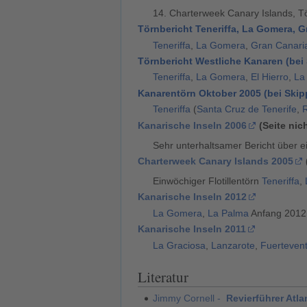
14. Charterweek Canary Islands, T
Törnbericht Teneriffa, La Gomera, G
Teneriffa
,
La Gomera
,
Gran Canari
Törnbericht Westliche Kanaren (bei
Teneriffa
,
La Gomera
,
El Hierro
,
La
Kanarentörn Oktober 2005 (bei Skip
Teneriffa
(
Santa Cruz de Tenerife
,
Kanarische Inseln 2006
(
Seite nic
Sehr unterhaltsamer Bericht über 
Charterweek Canary Islands 2005
Einwöchiger Flotillentörn
Teneriffa
,
Kanarische Inseln 2012
La Gomera
,
La Palma
Anfang 2012
Kanarische Inseln 2011
La Graciosa
,
Lanzarote
,
Fuerteven
Literatur
Jimmy Cornell -
Revierführer Atla