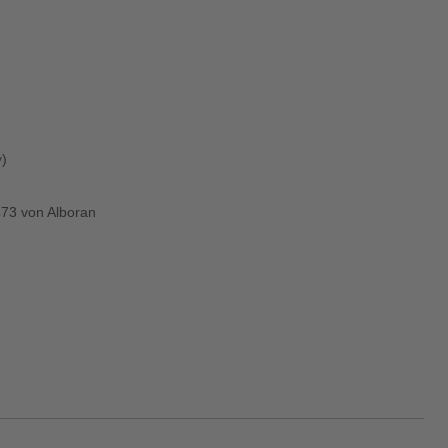
y
)
473 von Alboran