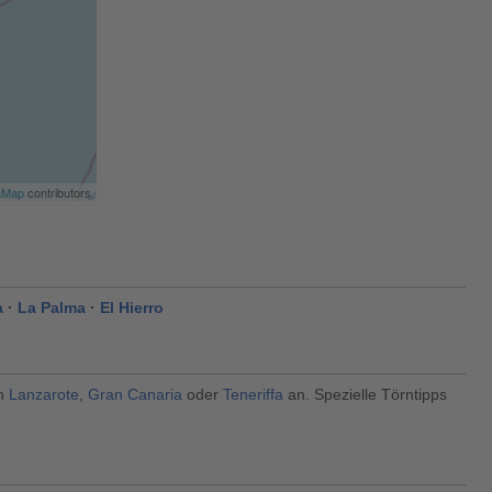
aMap
contributors
a
·
La Palma
·
El Hierro
ch
Lanzarote
,
Gran Canaria
oder
Teneriffa
an. Spezielle Törntipps