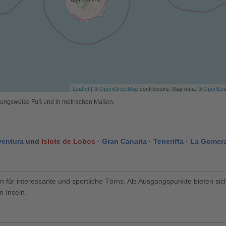
Leaflet
| ©
OpenStreetMap
contributors, Map data: ©
OpenSe
ehungsweise Fuß und in metrischen Maßen.
ventura
und
Islote de Lobos
·
Gran Canaria
·
Teneriffa
·
La Gomer
n für interessante und sportliche Törns. Als Ausgangspunkte bieten si
n Inseln.