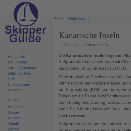
Seite
Diskussion
Kanarische Inseln
(Weitergeleitet von
Kanaren
)
Zur
Zur
Die
Kanarischen Inseln
liegen im Atla
Hauptseite
Navigation
Suche
Aufgrund der westlichen Lage wird hi
Neuigkeiten
springen
springen
bis Oktober ist Sommerzeit (UTC+1).
Letzte Änderungen
Zufällige Seite
Die Kanarischen Gewässer sind ein Ga
Hilfe
Jahr herrscht der Nordost-Passat und 
Unterstützung
auf Sturmstärke (8 Bft. und mehr) vers
Impressum
Düsen um La Palma zwei Schiffen den 
Reviere
steht häufig eine Dünung, welche sich
Mittelmeer
von 1 bis 3 Meter, ist wegen ihrer Lä
Ostsee
Hochseerevier.
Nordsee
Aufgrund der geringen Anzahl sicherer
Atlantik
Karibik
unterschiedlichen Zustands der einzelne