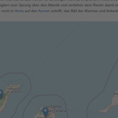
eglern zum Sprung über den Atlantik und verleihen dem Revier damit 
t noch in
Horta
auf den
Azoren
antrifft; das Bild der Marinas und Anke