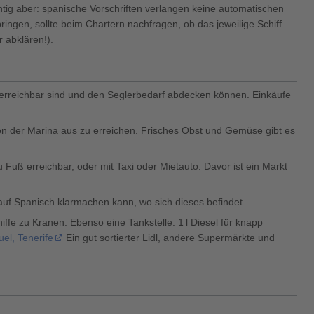
htig aber: spanische Vorschriften verlangen keine automatischen
ingen, sollte beim Chartern nachfragen, ob das jeweilige Schiff
 abklären!).
us erreichbar sind und den Seglerbedarf abdecken können. Einkäufe
 von der Marina aus zu erreichen. Frisches Obst und Gemüse gibt es
Fuß erreichbar, oder mit Taxi oder Mietauto. Davor ist ein Markt
 auf Spanisch klarmachen kann, wo sich dieses befindet.
ffe zu Kranen. Ebenso eine Tankstelle. 1 l Diesel für knapp
el, Tenerife
Ein gut sortierter Lidl, andere Supermärkte und