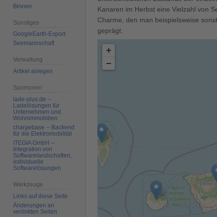
Binnen
Kanaren im Herbst eine Vielzahl von S
Charme, den man beispielsweise sons
Sonstiges
geprägt.
GoogleEarth-Export
Seemannschaft
+
Verwaltung
−
Artikel anlegen
Sponsoren
lade-plus.de --
Ladelösungen für
Unternehmen und
Wohnimmobilien
chargebase -- Backend
für die Elektromobilität
ITEGIA GmbH --
Integration von
Softwarelandschaften,
individuelle
Softwarelösungen
Werkzeuge
Links auf diese Seite
Änderungen an
verlinkten Seiten