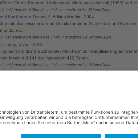
führer für die Kanaren. Umfassend, allerdings relativ alt (1999) und
]
bei jedem Kauf über diese Links unterstützen Sie SkipperGuide
en Atlantischen Ozean
, Edition Maritim, 2004
ub mit allen wissenswerten Details für einen Atlantiktörn und Hafenin
rmunda, etc.
]
bei jedem Kauf über diese Links unterstützen Sie SkipperGuide
, Imray, 5. Aufl. 2011
 scheint mir das brauchbarste. Man kann zur Aktualisierung auf der
chen Inseln auf 141 der insgesamt 412 Seiten.
]
bei jedem Kauf über diese Links unterstützen Sie SkipperGuide
Kanarische Inseln
Lanzarote
|
Fuerteventura
|
Gran Canaria
|
Teneriffa
|
La Gomera
|
Europa
Spanien
Atlantik
Kanarische Inseln
wels
,
Erik
,
Fleuth-Sailing
,
Gapvision
,
Hbachmann
,
He1ix
,
Migra
 12:40 Uhr geändert.