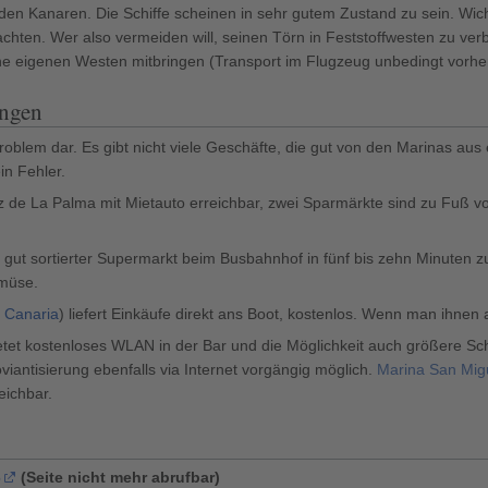
 den Kanaren. Die Schiffe scheinen in sehr gutem Zustand zu sein. Wic
ten. Wer also vermeiden will, seinen Törn in Feststoffwesten zu verbr
e eigenen Westen mitbringen (Transport im Flugzeug unbedingt vorher
ungen
 Problem dar. Es gibt nicht viele Geschäfte, die gut von den Marinas a
in Fehler.
Cruz de La Palma mit Mietauto erreichbar, zwei Sparmärkte sind zu Fuß
gut sortierter Supermarkt beim Busbahnhof in fünf bis zehn Minuten zu 
emüse.
 Canaria
) liefert Einkäufe direkt ans Boot, kostenlos. Wenn man ihnen
etet kostenloses WLAN in der Bar und die Möglichkeit auch größere Schi
iantisierung ebenfalls via Internet vorgängig möglich.
Marina San Migu
eichbar.
6
(
Seite nicht mehr abrufbar
)