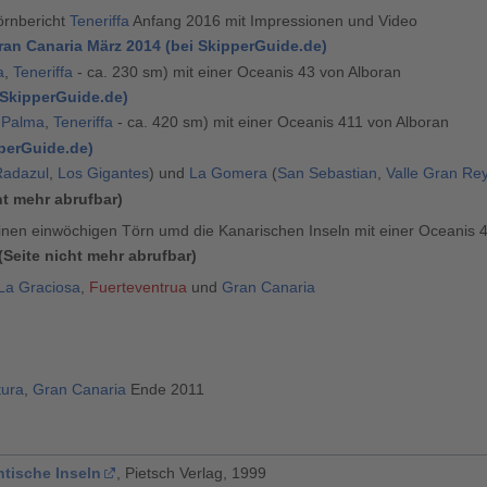
örnbericht
Teneriffa
Anfang 2016 mit Impressionen und Video
ran Canaria März 2014 (bei SkipperGuide.de)
a
,
Teneriffa
- ca. 230 sm) mit einer Oceanis 43 von Alboran
 SkipperGuide.de)
 Palma
,
Teneriffa
- ca. 420 sm) mit einer Oceanis 411 von Alboran
perGuide.de)
Radazul
,
Los Gigantes
) und
La Gomera
(
San Sebastian
,
Valle Gran Re
ht mehr abrufbar
)
einen einwöchigen Törn umd die Kanarischen Inseln mit einer Oceanis 
(
Seite nicht mehr abrufbar
)
La Graciosa
,
Fuerteventrua
und
Gran Canaria
tura
,
Gran Canaria
Ende 2011
ntische Inseln
, Pietsch Verlag, 1999