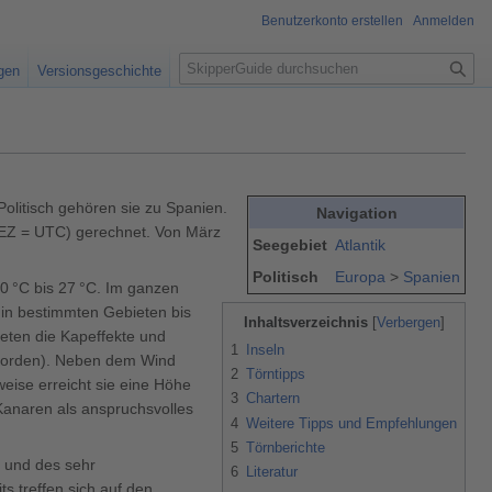
Benutzerkonto erstellen
Anmelden
S
igen
Versionsgeschichte
u
c
h
e
Politisch gehören sie zu Spanien.
Navigation
WEZ = UTC) gerechnet. Von März
Seegebiet
Atlantik
Politisch
Europa
>
Spanien
0 °C bis 27 °C. Im ganzen
 in bestimmten Gebieten bis
Inhaltsverzeichnis
teten die Kapeffekte und
1
Inseln
 Norden). Neben dem Wind
2
Törntipps
eise erreicht sie eine Höhe
3
Chartern
Kanaren als anspruchsvolles
4
Weitere Tipps und Empfehlungen
5
Törnberichte
, und des sehr
6
Literatur
s treffen sich auf den