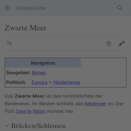
SkipperGuide
Such
Zwarte Meer
Sprache
Beobacht
Quel
Navigation
Seegebiet
Binnen
Politisch
Europa
>
Niederlande
Das
Zwarte Meer
ist das nordöstlichste der
Randmeren. Im Westen schließt das
Ketelmeer
an. Der
Fluß
Zwarte Water
mündet hier.
Brücken/Schleusen