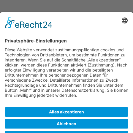
Inseln
Marinas/Häfen
Weblinks
Zuletzt bearbeitet vor 6 Jahren
von
Kannix
Autoren:
Axel
,
Kannix
SkipperGuide