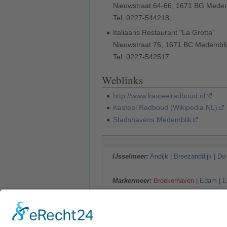
Nieuwstraat 64-66, 1671 BG Mede
Tel. 0227-544218‎
Italiaans Restaurant "La Grotta"
Nieuwstraat 75, 1671 BC Medembli
Tel. 0227-542517
Weblinks
http://www.kasteelradboud.nl
Kasteel Radboud (Wikipedia NL)
Stadshavens Medemblik
IJsselmeer:
Andijk
|
Breezanddijk
|
De
Markermeer:
Broekerhaven
|
Edam
|
E
Randmeren
(von SW nach NE)
:
IJmeer
|