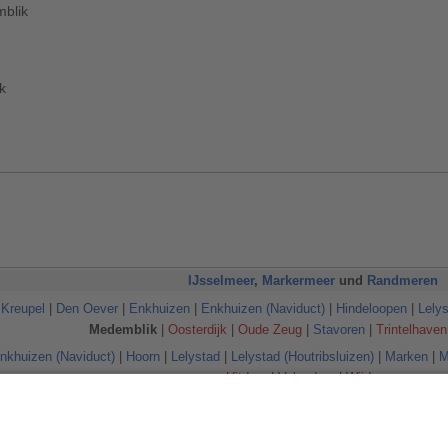
mblik
k
IJsselmeer
,
Markermeer
und
Randmeren
 Kreupel
|
Den Oever
|
Enkhuizen
|
Enkhuizen (Naviduct)
|
Hindeloopen
|
Lely
Medemblik
|
Oosterdijk
|
Oude Zeug
|
Stavoren
|
Trintelhaven
nkhuizen (Naviduct)
|
Hoorn
|
Lelystad
|
Lelystad (Houtribsluizen)
|
Marken
|
M
Uitdam
|
Volendam
|
Wijdenes
Gooimeer
|
Eemmeer
|
Velouwerandmeren
(mit
Nuldernauw
|
Wolderwijd
|
Velu
IJsseloog
|
Ramsdiep
|
Zwarte Meer
)