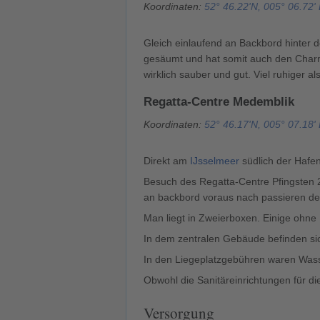
Koordinaten:
52° 46.22'N, 005° 06.72'
Gleich einlaufend an Backbord hinter
gesäumt und hat somit auch den Charm
wirklich sauber und gut. Viel ruhiger 
Regatta-Centre Medemblik
Koordinaten:
52° 46.17'N, 005° 07.18'
Direkt am
IJsselmeer
südlich der Hafen
Besuch des Regatta-Centre Pfingsten 
an backbord voraus nach passieren der
Man liegt in Zweierboxen. Einige ohne 
In dem zentralen Gebäude befinden si
In den Liegeplatzgebühren waren Wass
Obwohl die Sanitäreinrichtungen für di
Versorgung