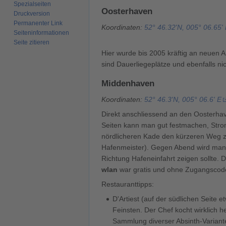
Spezialseiten
Oosterhaven
Druckversion
Permanenter Link
Koordinaten:
52° 46.32'N, 005° 06.65'
Seiten­­informationen
Seite zitieren
Hier wurde bis 2005 kräftig an neuen An
sind Dauerliegeplätze und ebenfalls ni
Middenhaven
Koordinaten:
52° 46.3'N, 005° 06.6' E
Direkt anschliessend an den Oosterhav
Seiten kann man gut festmachen, Strom
nördlicheren Kade den kürzeren Weg
Hafenmeister). Gegen Abend wird man ab
Richtung Hafeneinfahrt zeigen sollte.
wlan
war gratis und ohne Zugangscod
Restauranttipps:
D'Artiest (auf der südlichen Seite 
Feinsten. Der Chef kocht wirklich 
Sammlung diverser Absinth-Varianten