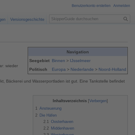
Benutzerkonto erstellen
Anmelden
S
igen
Versionsgeschichte
u
c
h
e
Navigation
Seegebiet
Binnen
>
IJsselmeer
ar: wieder
Politisch
Europa
>
Niederlande
>
Noord-Holland
 Bäckerei und Wasserportladen ist gut. Eine Tankstelle befindet
Inhaltsverzeichnis
1
Ansteuerung
2
Die Häfen
2.1
Oosterhaven
2.2
Middenhaven
2.3
Westerhaven