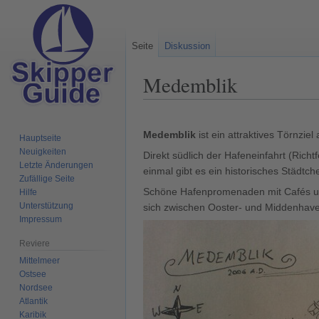
Seite
Diskussion
Medemblik
Zur
Zur
Navigation
Suche
Medemblik
ist ein attraktives Törnzie
Hauptseite
springen
springen
Neuigkeiten
Direkt südlich der Hafeneinfahrt (Rich
Letzte Änderungen
einmal gibt es ein historisches Städtc
Zufällige Seite
Schöne Hafenpromenaden mit Cafés und 
Hilfe
Unterstützung
sich zwischen Ooster- und Middenhav
Impressum
Reviere
Mittelmeer
Ostsee
Nordsee
Atlantik
Karibik