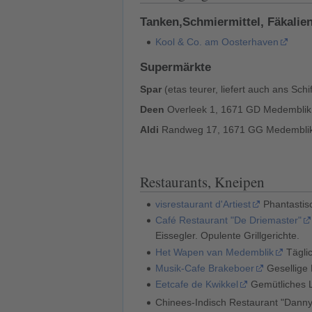
Tanken,Schmiermittel, Fäkalie
Kool & Co. am Oosterhaven
Supermärkte
Spar
(etas teurer, liefert auch ans Sc
Deen
Overleek 1, 1671 GD Medemblik,
Aldi
Randweg 17, 1671 GG Medemblik,
Restaurants, Kneipen
visrestaurant d'Artiest
Phantastisc
Café Restaurant "De Driemaster"
Eissegler. Opulente Grillgerichte.
Het Wapen van Medemblik
Tägli
Musik-Cafe Brakeboer
Gesellige 
Eetcafe de Kwikkel
Gemütliches L
Chinees-Indisch Restaurant "Dann