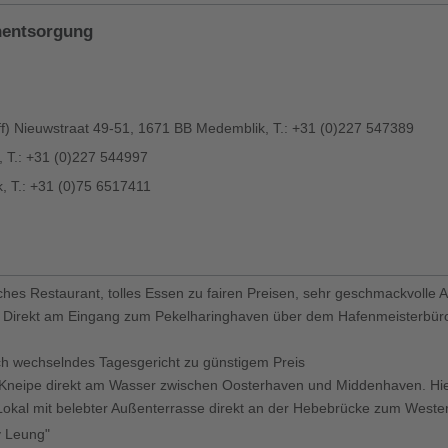
nentsorgung
hiff) Nieuwstraat 49-51, 1671 BB Medemblik, T.: +31 (0)227 547389
 T.: +31 (0)227 544997
 T.: +31 (0)75 6517411
hes Restaurant, tolles Essen zu fairen Preisen, sehr geschmackvolle 
Direkt am Eingang zum Pekelharinghaven über dem Hafenmeisterbüro.
ch wechselndes Tagesgericht zu günstigem Preis
Kneipe direkt am Wasser zwischen Oosterhaven und Middenhaven. Hie
okal mit belebter Außenterrasse direkt an der Hebebrücke zum West
y Leung"