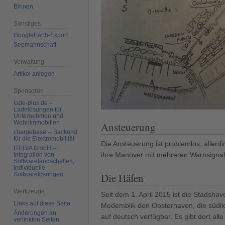
Binnen
Sonstiges
GoogleEarth-Export
Seemannschaft
Verwaltung
Artikel anlegen
Sponsoren
lade-plus.de --
Ladelösungen für
Unternehmen und
Wohnimmobilien
Ansteuerung
chargebase -- Backend
für die Elektromobilität
Die Ansteuerung ist problemlos, allerd
ITEGIA GmbH --
ihre Manöver mit mehreren Warnsignal
Integration von
Softwarelandschaften,
individuelle
Softwarelösungen
Die Häfen
Werkzeuge
Seit dem 1. April 2015 ist die Stadsh
Links auf diese Seite
Medemblik den Oosterhaven, die südli
Änderungen an
auf deutsch verfügbar. Es gibt dort all
verlinkten Seiten