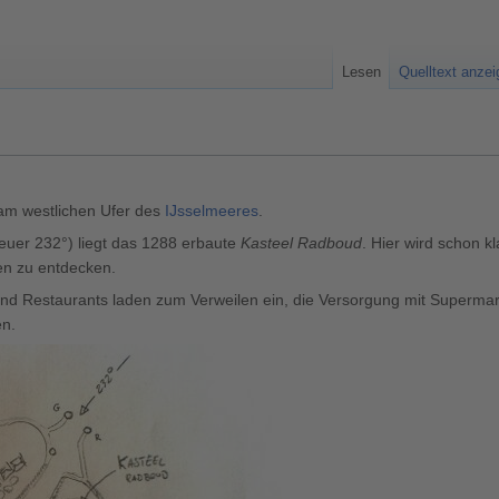
Lesen
Quelltext anze
l am westlichen Ufer des
IJsselmeeres
.
tfeuer 232°) liegt das 1288 erbaute
Kasteel Radboud
. Hier wird schon kl
hen zu entdecken.
Restaurants laden zum Verweilen ein, die Versorgung mit Supermarkt,
en.