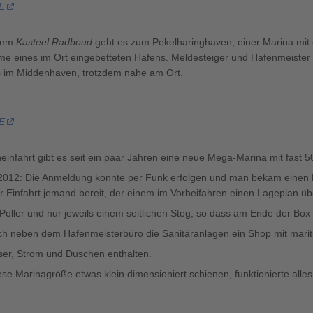
 E
 dem
Kasteel Radboud
geht es zum Pekelharinghaven, einer Marina mit
e eines im Ort eingebetteten Hafens. Meldesteiger und Hafenmeister
als im Middenhaven, trotzdem nahe am Ort.
 E
einfahrt gibt es seit ein paar Jahren eine neue Mega-Marina mit fast 5
2012: Die Anmeldung konnte per Funk erfolgen und man bekam einen Pl
 Einfahrt jemand bereit, der einem im Vorbeifahren einen Lageplan ü
Poller und nur jeweils einem seitlichen Steg, so dass am Ende der Box
ch neben dem Hafenmeisterbüro die Sanitäranlagen ein Shop mit marit
er, Strom und Duschen enthalten.
ese Marinagröße etwas klein dimensioniert schienen, funktionierte alles