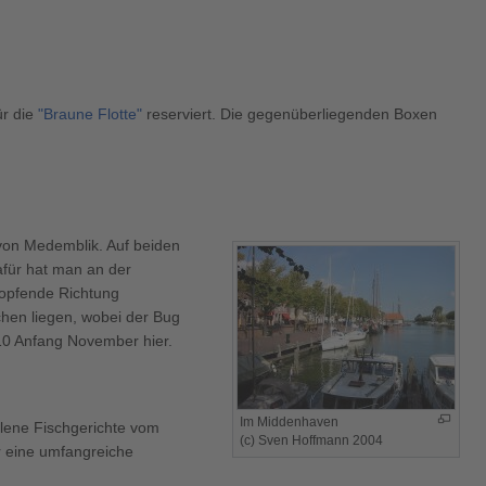
ür die
"Braune Flotte"
reserviert. Die gegenüberliegenden Boxen
 von Medemblik. Auf beiden
afür hat man an der
opfende Richtung
chen liegen, wobei der Bug
010 Anfang November hier.
Im Middenhaven
allene Fischgerichte vom
(c) Sven Hoffmann 2004
er eine umfangreiche