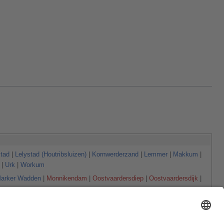
stad
|
Lelystad (Houtribsluizen)
|
Kornwerderzand
|
Lemmer
|
Makkum
|
|
Urk
|
Workum
arker Wadden
|
Monnikendam
|
Oostvaardersdiep
|
Oostvaardersdijk
|
wemeer
|
Drontermeer
) |
Randmeren Noord
(mit
Vossemeer
|
Ketelmeer
mit