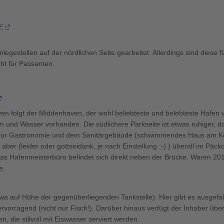
 E
legestellen auf der nördlichen Seite gearbeitet. Allerdings sind diese f
cht für Passanten.
en folgt der Middenhaven, der wohl beliebteste und belebteste Hafen
 und Wasser vorhanden. Die südlichere Parkseite ist etwas ruhiger, d
 zur Gastronomie und dem Sanitärgebäude (schwimmendes Haus am K
er (leider oder gottseidank, je nach Einstellung :-) ) überall im Päck
 Das Hafenmeisterbüro befindet sich direkt neben der Brücke. Waren 2
e.
etwa auf Höhe der gegenüberliegenden Tankstelle): Hier gibt es ausgef
hervorragend (nicht nur Fisch!). Darüber hinaus verfügt der Inhaber üb
, die stilvoll mit Eiswasser serviert werden.