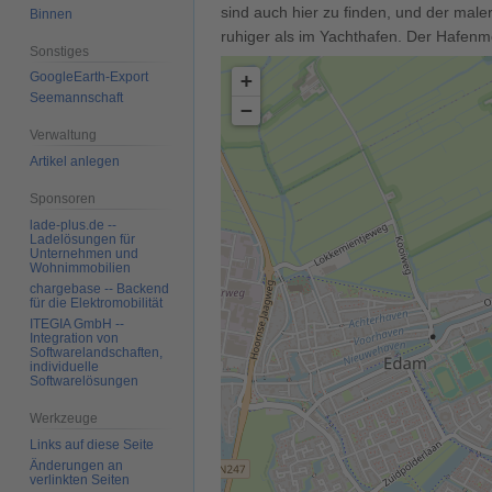
sind auch hier zu finden, und der male
Binnen
ruhiger als im Yachthafen. Der Hafenm
Sonstiges
GoogleEarth-Export
+
Seemannschaft
−
Verwaltung
Artikel anlegen
Sponsoren
lade-plus.de --
Ladelösungen für
Unternehmen und
Wohnimmobilien
chargebase -- Backend
für die Elektromobilität
ITEGIA GmbH --
Integration von
Softwarelandschaften,
individuelle
Softwarelösungen
Werkzeuge
Links auf diese Seite
Änderungen an
verlinkten Seiten