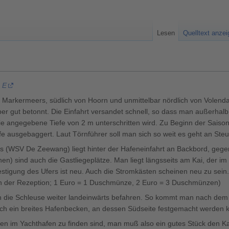
Lesen
Quelltext anze
 E
s Markermeers, südlich von Hoorn und unmittelbar nördlich von Volendam
aber gut betonnt. Die Einfahrt versandet schnell, so dass man außerha
e angegebene Tiefe von 2 m unterschritten wird. Zu Beginn der Saison w
efe ausgebaggert. Laut Törnführer soll man sich so weit es geht an Steu
 (WSV De Zeewang) liegt hinter der Hafeneinfahrt an Backbord, gegen
en) sind auch die Gastliegeplätze. Man liegt längsseits am Kai, der i
estigung des Ufers ist neu. Auch die Stromkästen scheinen neu zu sei
n der Rezeption; 1 Euro = 1 Duschmünze, 2 Euro = 3 Duschmünzen)
urch die Schleuse weiter landeinwärts befahren. So kommt man nach d
ich ein breites Hafenbecken, an dessen Südseite festgemacht werden 
etten im Yachthafen zu finden sind, man muß also ein gutes Stück den 