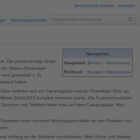
Benutzerkonto erstellen
Anmelden
S
igen
Versionsgeschichte
u
c
h
e
Navigation
. Die Zufahrt erfolgt direkt
Seegebiet
Binnen
>
Markermeer
lb der Saison (November -
Politisch
Europa
>
Niederlande
ird (jedenfalls z. Zt.
erbord halten.
über befindet sich ein Campingplatz und ein Strandbad. Dort, an
m Winter 2014/2015 komplett renoviert wurde. Die Festmacherpfähle
n. Duschen und Toiletten findet man auf dem Campingplatz. Man
em Passieren einer schönen Wohngegend näher an den Ortskern von
kann.
Kanal entlang an der Südseite zurücklaufen. Aber Strom und Wasser