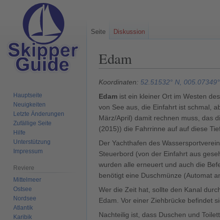
Seite
Diskussion
Edam
Zur
Zur
Koordinaten:
52.51532° N, 005.07349°
Navigation
Suche
Hauptseite
Edam
ist ein kleiner Ort im Westen de
springen
springen
Neuigkeiten
von See aus, die Einfahrt ist schmal, 
Letzte Änderungen
März/April) damit rechnen muss, das di
Zufällige Seite
(2015)) die Fahrrinne auf auf diese Ti
Hilfe
Unterstützung
Der Yachthafen des Wassersportvereins
Impressum
Steuerbord (von der Einfahrt aus geseh
wurden alle erneuert und auch die Bef
Reviere
benötigt eine Duschmünze (Automat a
Mittelmeer
Ostsee
Wer die Zeit hat, sollte den Kanal d
Nordsee
Edam. Vor einer Ziehbrücke befindet s
Atlantik
Nachteilig ist, dass Duschen und Toil
Karibik