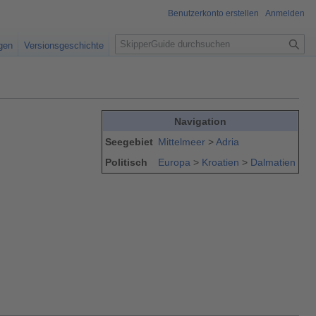
Benutzerkonto erstellen
Anmelden
S
igen
Versionsgeschichte
u
c
h
e
Navigation
Seegebiet
Mittelmeer
>
Adria
Politisch
Europa
>
Kroatien
>
Dalmatien