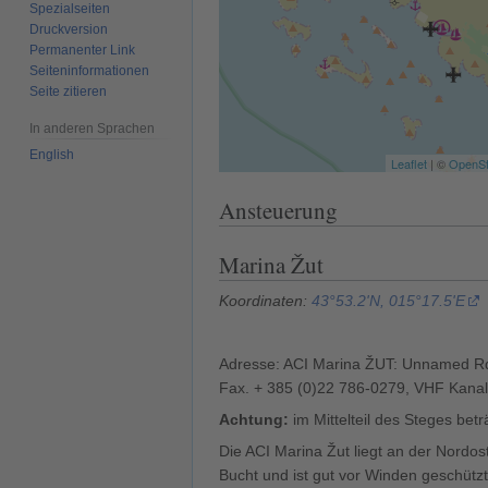
Spezialseiten
Druckversion
Permanenter Link
Seiten­­informationen
Seite zitieren
In anderen Sprachen
English
Leaflet
| ©
OpenSt
Ansteuerung
Marina Žut
Koordinaten:
43°53.2'N, 015°17.5'E
Adresse: ACI Marina ŽUT: Unnamed Rd,
Fax. + 385 (0)22 786-0279, VHF Kanal
Achtung:
im Mittelteil des Steges betr
Die ACI Marina Žut liegt an der Nordos
Bucht und ist gut vor Winden geschützt