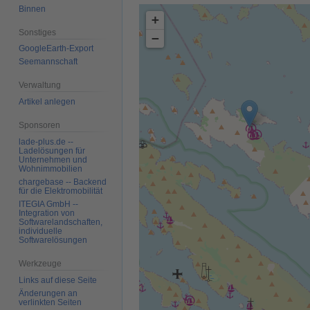
Binnen
+
Sonstiges
−
GoogleEarth-Export
Seemannschaft
Verwaltung
Artikel anlegen
Sponsoren
lade-plus.de --
Ladelösungen für
Unternehmen und
Wohnimmobilien
chargebase -- Backend
für die Elektromobilität
ITEGIA GmbH --
Integration von
Softwarelandschaften,
individuelle
Softwarelösungen
Werkzeuge
Links auf diese Seite
Änderungen an
verlinkten Seiten