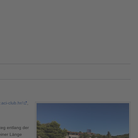
.aci-club.hr/
,
teg entlang der
 einer Länge