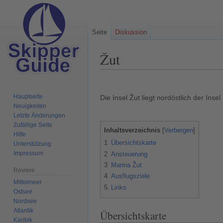
Seite
Diskussion
Žut
Zur
Zur
Navigation
Suche
Hauptseite
Die Insel Žut liegt nordöstlich der Insel
springen
springen
Neuigkeiten
Letzte Änderungen
Zufällige Seite
Inhaltsverzeichnis
Hilfe
1
Übersichtskarte
Unterstützung
Impressum
2
Ansteuerung
3
Marina Žut
Reviere
4
Ausflugsziele
Mittelmeer
5
Links
Ostsee
Nordsee
Atlantik
Übersichtskarte
Karibik