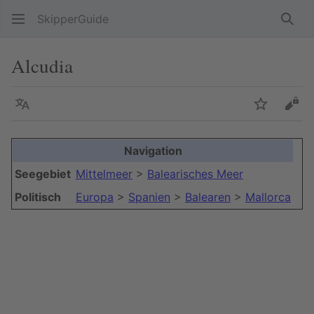
SkipperGuide
Such
Alcudia
Sprache
Beobacht
Quel
Navigation
+
Seegebiet
Mittelmeer
>
Balearisches Meer
−
Politisch
Europa
>
Spanien
>
Balearen
>
Mallorca