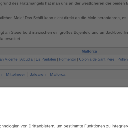
ufgrund des Platzmangels hat man uns an der westlicheren der beiden M
lichen Mole! Das Schiff kann nicht direkt an die Mole heranfahren, es
egt an Steuerbord inzwischen ein großes Bojenfeld und an Backbord fin
a erweitert.
Mallorca
an Vicente
|
Alcudia
|
Es Pantaleu
|
Formentor
|
Colonia de Sant Pere
|
Polle
n
Mittelmeer
Balearen
Mallorca
,
Hbachmann
,
Peter
,
Roaxth
5 um 11:00 Uhr geändert.
usschluss
Mobile Ansicht