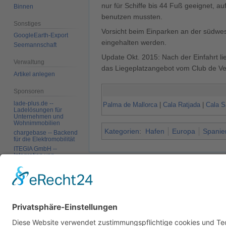
nur für Schiffe bis 44 Fuß geeignet, a
Binnen
benutzen mussten.
Sonstiges
Vorsicht beim Einparken an der südwest
GoogleEarth-Export
eingehalten werden.
Seemannschaft
Update Okt. 2015: Nach der Einfahrt li
Verwaltung
das Liegeplatzangebot vom Club de Vel
Artikel anlegen
Sponsoren
lade-plus.de --
Palma de Mallorca
|
Cala Ratjada
|
Cala S
Ladelösungen für
Unternehmen und
Wohnimmobilien
Kategorien
:
Hafen
Europa
Spanie
chargebase -- Backend
für die Elektromobilität
ITEGIA GmbH --
Integration von
Autoren:
Alphafisch
,
Axel
,
Charly
,
Erik
Softwarelandschaften,
individuelle
Softwarelösungen
Diese Seite wurde zuletzt am 17. Oktober 201
Werkzeuge
Datenschutz
Über SkipperGuide
Haftungsa
Links auf diese Seite
Änderungen an
verlinkten Seiten