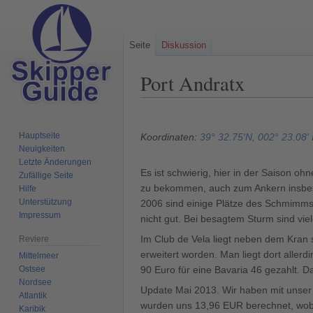
Seite
Diskussion
Port Andratx
Zur
Zur
Navigation
Suche
Hauptseite
Koordinaten:
39° 32.75'N, 002° 23.08'
springen
springen
Neuigkeiten
Letzte Änderungen
Es ist schwierig, hier in der Saison o
Zufällige Seite
zu bekommen, auch zum Ankern insbeson
Hilfe
Unterstützung
2006 sind einige Plätze des Schmimmst
Impressum
nicht gut. Bei besagtem Sturm sind vie
Im Club de Vela liegt neben dem Kran se
Reviere
erweitert worden. Man liegt dort aller
Mittelmeer
Ostsee
90 Euro für eine Bavaria 46 gezahlt. D
Nordsee
Update Mai 2013. Wir haben mit unser 
Atlantik
wurden uns 13,96 EUR berechnet, wobei
Karibik