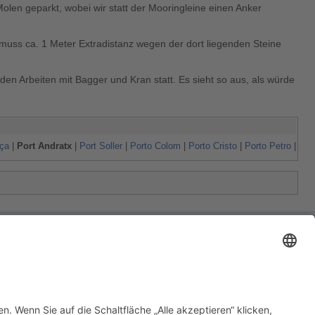
olen geparkt, wobei wir statt der Mooringleine einen Anker
 muss ca. 1 Meter Extradistanz wegen der dort liegenden Steine
den Arbeiten mit Bagger und Kran statt. Es sieht so aus, als würde
nça
|
Port Andratx
|
Port Soller
|
Porto Colom
|
Porto Cristo
|
Porto Petro
|