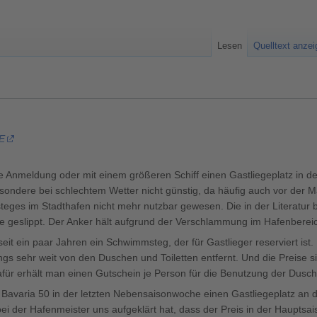
Lesen
Quelltext anze
 E
hne Anmeldung oder mit einem größeren Schiff einen Gastliegeplatz in d
dere bei schlechtem Wetter nicht günstig, da häufig auch vor der Ma
eges im Stadthafen nicht mehr nutzbar gewesen. Die in der Literatur 
le geslippt. Der Anker hält aufgrund der Verschlammung im Hafenberei
it ein paar Jahren ein Schwimmsteg, der für Gastlieger reserviert ist. 
dings sehr weit von den Duschen und Toiletten entfernt. Und die Preise
afür erhält man einen Gutschein je Person für die Benutzung der Dusc
Bavaria 50 in der letzten Nebensaisonwoche einen Gastliegeplatz an d
 der Hafenmeister uns aufgeklärt hat, dass der Preis in der Hauptsais