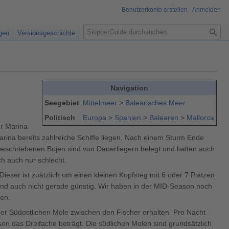
Benutzerkonto erstellen
Anmelden
S
igen
Versionsgeschichte
u
c
h
e
Navigation
Seegebiet
Mittelmeer
>
Balearisches Meer
Politisch
Europa
>
Spanien
>
Balearen
>
Mallorca
er Marina
rina bereits zahlreiche Schiffe liegen. Nach einem Sturm Ende
beschriebenen Bojen sind von Dauerliegern belegt und halten auch
ch auch nur schlecht.
Dieser ist zuätzlich um einen kleinen Kopfsteg mit 6 oder 7 Plätzen
 sind auch nicht gerade günstig. Wir haben in der MID-Season noch
hen.
er Südostlichen Mole zwischen den Fischer erhalten. Pro Nacht
on das Dreifache beträgt. Die südlichen Molen sind grundsätzlich