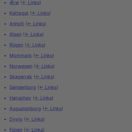
Ærø
(
← Links
)
Kattegat
(
← Links
)
Anholt
(
← Links
)
Alsen
(
← Links
)
Rügen
(
← Links
)
Mommark
(
← Links
)
Norwegen
(
← Links
)
Skagerrak
(
← Links
)
Sønderborg
(
← Links
)
Høruphav
(
← Links
)
Augustenborg
(
← Links
)
Dyvig
(
← Links
)
Fünen
(
← Links
)