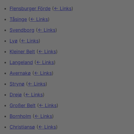
Flensburger Förde
(
← Links
)
Tåsinge
(
← Links
)
Svendborg
(
← Links
)
Lyø
(
← Links
)
Kleiner Belt
(
← Links
)
Langeland
(
← Links
)
Avernakø
(
← Links
)
Strynø
(
← Links
)
Drejø
(
← Links
)
Großer Belt
(
← Links
)
Bornholm
(
← Links
)
Christiansø
(
← Links
)