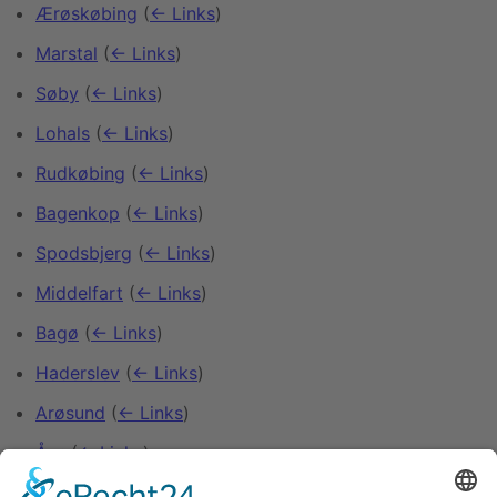
Ærøskøbing
(
← Links
)
Marstal
(
← Links
)
Søby
(
← Links
)
Lohals
(
← Links
)
Rudkøbing
(
← Links
)
Bagenkop
(
← Links
)
Spodsbjerg
(
← Links
)
Middelfart
(
← Links
)
Bagø
(
← Links
)
Haderslev
(
← Links
)
Arøsund
(
← Links
)
Årø
(
← Links
)
Assens
(
← Links
)