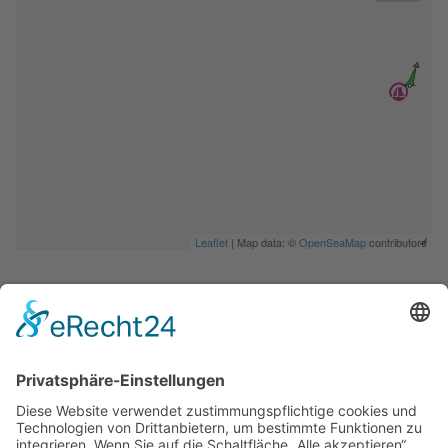
Leaflet
| Map data: ©
OpenSeaMap
contributors
Liegemöglichkeiten
Links