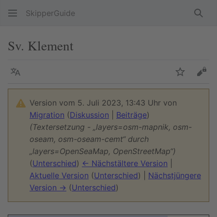
SkipperGuide
Such
Sv. Klement
Sprache
Beobacht
Quel
Version vom 5. Juli 2023, 13:43 Uhr von
Migration
(
Diskussion
|
Beiträge
)
(Textersetzung - „layers=osm-mapnik, osm-
oseam, osm-oseam-cemt“ durch
„layers=OpenSeaMap, OpenStreetMap“)
(
Unterschied
)
← Nächstältere Version
|
Aktuelle Version
(
Unterschied
) |
Nächstjüngere
Version →
(
Unterschied
)