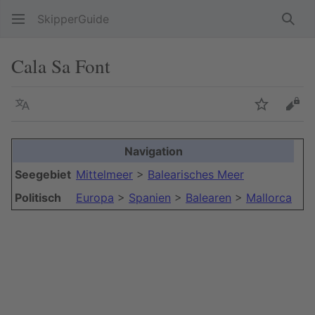
SkipperGuide
Such
Cala Sa Font
Sprache
Beobacht
Quel
Navigation
+
Seegebiet
Mittelmeer
>
Balearisches Meer
−
Politisch
Europa
>
Spanien
>
Balearen
>
Mallorca