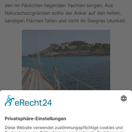
den im Päckchen liegenden Yachten sorgen. Aus
Naturschutzgründen sollte der Anker auf den hellen,
sandigen Flächen fallen und nicht im Seegras (dunkel).
Mallorca
Palma de Mallorca
|
Cala Ratjada
|
Cala San Vicente
|
Alcudia
|
Es Pantaleu
|
Formentor
|
Colonia de Sant