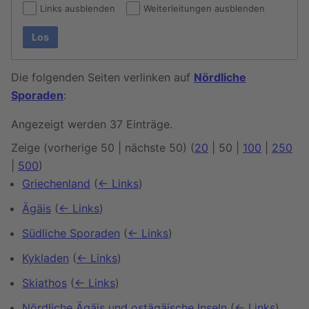
Links ausblenden
Weiterleitungen ausblenden
Los
Die folgenden Seiten verlinken auf
Nördliche
Sporaden
:
Angezeigt werden 37 Einträge.
Zeige (
vorherige 50
|
nächste 50
) (
20
|
50
|
100
|
250
|
500
)
Griechenland
(
← Links
)
Ägäis
(
← Links
)
Südliche Sporaden
(
← Links
)
Kykladen
(
← Links
)
Skiathos
(
← Links
)
Nördliche Ägäis und ostägäische Inseln
(
← Links
)