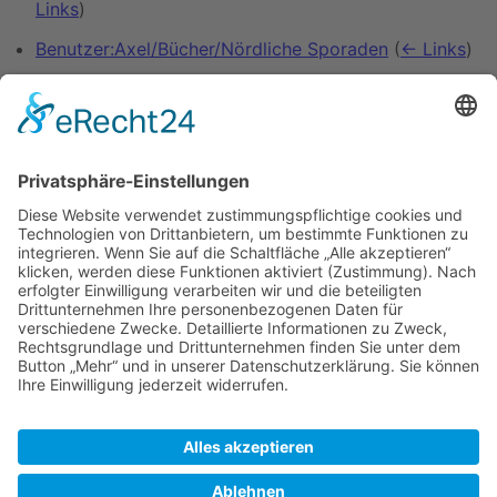
Links
)
Benutzer:Axel/Bücher/Nördliche Sporaden
(
← Links
)
Benutzer:REsser
(
← Links
)
SkipperGuide:Spielwiese
(
← Links
)
SkipperGuide:Seite des Tages
(
← Links
)
Vorlage:Artikel Vorstellung 08
(
← Links
)
Vorlage:Navigationsleiste Ägäis
(
← Links
)
Vorlage:Navigationsleiste Nördliche Sporaden
(
←
Links
)
Kategorie:Nördliche Sporaden
(
← Links
)
Zeige (
vorherige 50
|
nächste 50
) (
20
|
50
|
100
|
250
|
500
)