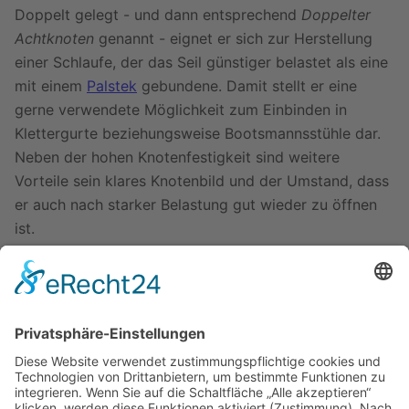
Doppelt gelegt - und dann entsprechend
Doppelter
Achtknoten
genannt - eignet er sich zur Herstellung
einer Schlaufe, der das Seil günstiger belastet als eine
mit einem
Palstek
gebundene. Damit stellt er eine
gerne verwendete Möglichkeit zum Einbinden in
Klettergurte beziehungsweise Bootsmannsstühle dar.
Neben der hohen Knotenfestigkeit sind weitere
Vorteile sein klares Knotenbild und der Umstand, dass
er auch nach starker Belastung gut wieder zu öffnen
ist.
Des weiteren wird er zum Verbinden zweier Leinen
verwendet, wobei die Enden nicht unbedingt ganz
gleich sein müssen. Diese Version wird auch
Flämischer Knoten
genannt.
Ausführung