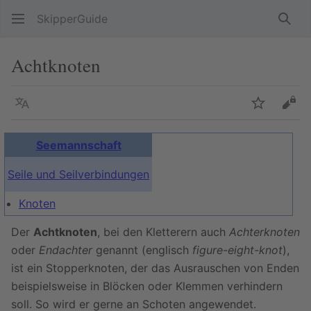
SkipperGuide
Such
Achtknoten
Sprache
Beobacht
Quel
Seemannschaft
Seile und Seilverbindungen
Knoten
Der
Achtknoten
, bei den Kletterern auch
Achterknoten
oder
Endachter
genannt (englisch
figure-eight-knot
),
ist ein Stopperknoten, der das Ausrauschen von Enden
beispielsweise in Blöcken oder Klemmen verhindern
soll. So wird er gerne an Schoten angewendet.