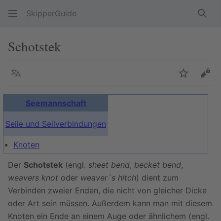
SkipperGuide
Such
Schotstek
Sprache
Beobacht
Quel
Seemannschaft
Seile und Seilverbindungen
Knoten
Der
Schotstek
(engl.
sheet bend
,
becket bend
,
weavers knot
oder
weaver´s hitch
) dient zum
Verbinden zweier Enden, die nicht von gleicher Dicke
oder Art sein müssen. Außerdem kann man mit diesem
Knoten ein Ende an einem Auge oder ähnlichem (engl.