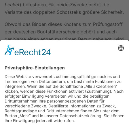
becket
) befestigen. Für beide Zwecke bietet die
Variante des doppelten Schotsteks größere Sicherheit.
Obwohl das Binden dieses Knotens zum Prüfungsstoff
der deutschen Bootsführerscheine gehört und auch
der Name einen engen maritimen Bezug nahelegt, wird
er im Segleralltag verhältnismäßig selten verwendet.
Man findet ihn jedoch unter Umständen immer dann
hundert- und tausendfach, wenn man Netze an Bord
hat, abhängig von deren Herstellungsart.
Ausführung
Zuletzt bearbeitet vor 16 Jahren
von
Axel