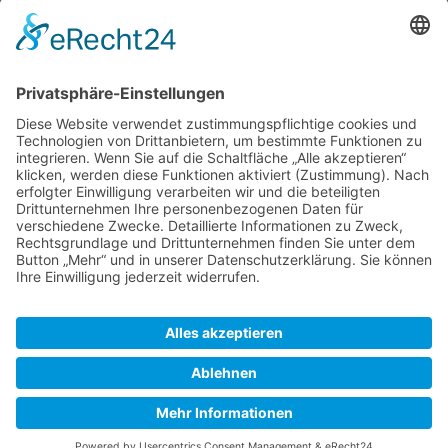
Eine über längere Zeit sichere
Verbindung von der Mooring-Boje zum
Schiff
Bojen in verschiedenen Ländern
Zuletzt bearbeitet vor 3 Jahren
von
M Dietrich
Autoren:
Jo
,
M Dietrich
SkipperGuide
Datenschutz
Klassische Ansicht