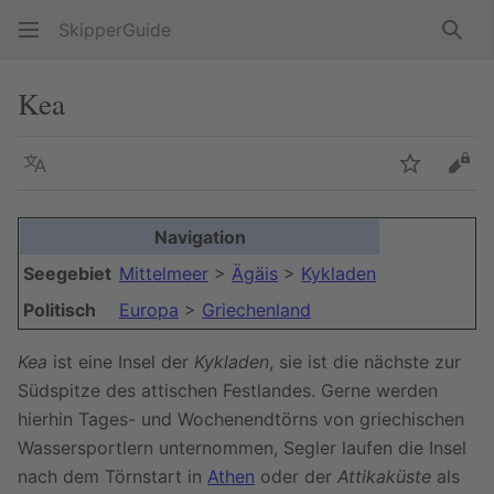
SkipperGuide
Such
Kea
Sprache
Beobacht
Quel
Navigation
Seegebiet
Mittelmeer
>
Ägäis
>
Kykladen
Politisch
Europa
>
Griechenland
Kea
ist eine Insel der
Kykladen
, sie ist die nächste zur
Südspitze des attischen Festlandes. Gerne werden
hierhin Tages- und Wochenendtörns von griechischen
Wassersportlern unternommen, Segler laufen die Insel
nach dem Törnstart in
Athen
oder der
Attikaküste
als