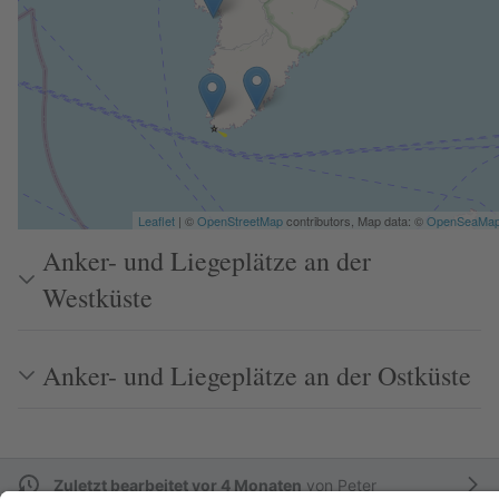
Leaflet
| ©
OpenStreetMap
contributors, Map data: ©
OpenSeaMa
Anker- und Liegeplätze an der
Westküste
Anker- und Liegeplätze an der Ostküste
Zuletzt bearbeitet vor 4 Monaten
von
Peter