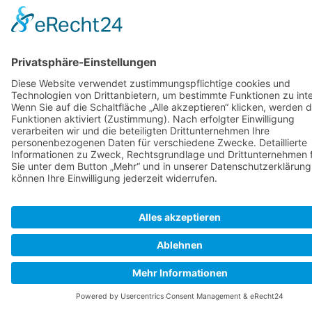
Autoren:
Alphafisch
,
Axel
,
Charly
,
Migration
,
Peter
SkipperGuide
Datenschutz
Klassische Ansicht