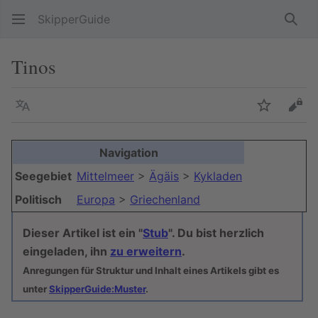
SkipperGuide
Such
Tinos
Sprache
Beobacht
Quel
Navigation
Seegebiet
Mittelmeer
>
Ägäis
>
Kykladen
Politisch
Europa
>
Griechenland
Dieser Artikel ist ein "
Stub
". Du bist herzlich
eingeladen, ihn
zu erweitern
.
Anregungen für Struktur und Inhalt eines Artikels gibt es
unter
SkipperGuide:Muster
.