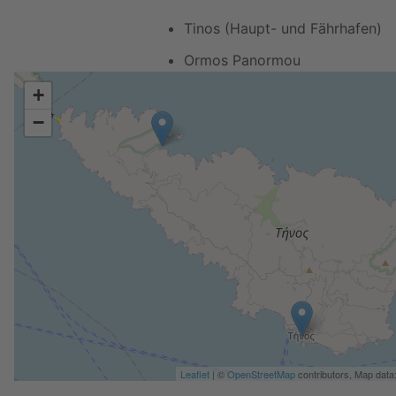
Tinos (Haupt- und Fährhafen)
Ormos Panormou
+
−
Leaflet
| ©
OpenStreetMap
contributors, Map data