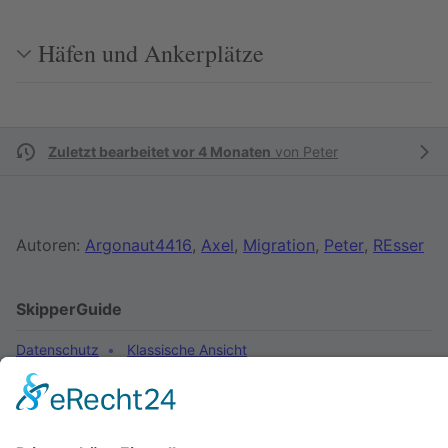
Häfen und Ankerplätze
Zuletzt bearbeitet vor 4 Monaten
von
Peter
Autoren:
Argonaut4416
,
Axel
,
Migration
,
Peter
,
REsser
SkipperGuide
Datenschutz
Klassische Ansicht