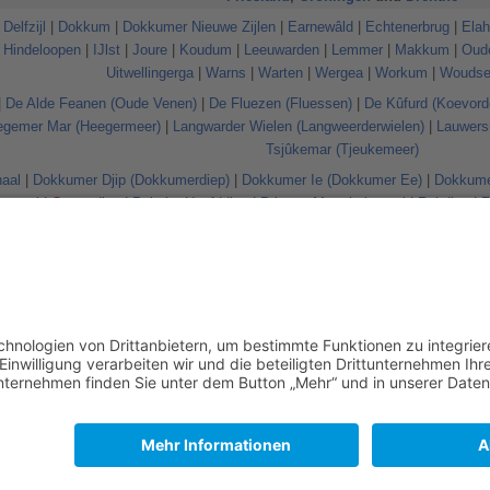
|
Delfzijl
|
Dokkum
|
Dokkumer Nieuwe Zijlen
|
Earnewâld
|
Echtenerbrug
|
Elah
|
Hindeloopen
|
IJlst
|
Joure
|
Koudum
|
Leeuwarden
|
Lemmer
|
Makkum
|
Oude
Uitwellingerga
|
Warns
|
Warten
|
Wergea
|
Workum
|
Woudse
|
De Alde Feanen (Oude Venen)
|
De Fluezen (Fluessen)
|
De Kûfurd (Koevord
egemer Mar (Heegermeer)
|
Langwarder Wielen (Langweerderwielen)
|
Lauwers
Tsjûkemar (Tjeukemeer)
aal
|
Dokkumer Djip (Dokkumerdiep)
|
Dokkumer Ie (Dokkumer Ee)
|
Dokkumer
kanaal
|
Oosterdiep
|
Pekeler Hoofddiep
|
Prinses Margrietkanaal
|
Reitdiep
|
R
Van Harinxmakanaal
|
Van Panhuyskanaal
|
Van Starkenborghkan
Inseln:
Gânzetippe
|
Langehoekspôlle
|
Leijepolle
|
Marchjepôle
|
Nije Krûspô
d
Niederlande
Europa
r
,
Schmackofatz
 12:18 Uhr geändert.
usschluss
Mobile Ansicht