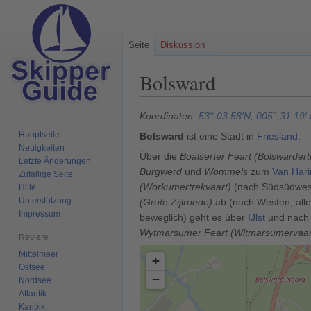
Seite
Diskussion
Bolsward
Zur
Zur
Koordinaten:
53° 03.58'N, 005° 31.19'
Navigation
Suche
Hauptseite
Bolsward
ist eine Stadt in
Friesland
.
springen
springen
Neuigkeiten
Über die
Boalserter Feart (Bolswardert
Letzte Änderungen
Burgwerd
und
Wommels
zum
Van Har
Zufällige Seite
(Workumertrekvaart)
(nach Südsüdwest
Hilfe
Unterstützung
(Grote Zijlroede)
ab (nach Westen, all
Impressum
beweglich) geht es über
IJlst
und nac
Wytmarsumer Feart (Witmarsumervaar
Reviere
Mittelmeer
+
Ostsee
−
Nordsee
Atlantik
Karibik