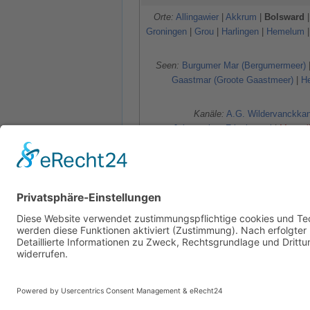
Orte:
Allingawier
|
Akkrum
|
Bolsward
Groningen
|
Grou
|
Harlingen
|
Hemelum
Seen:
Burgumer Mar (Bergumermeer)
Gaastmar (Groote Gaastmeer)
|
H
Kanäle:
A.G. Wildervanckkan
Johan&nbsp:Frisokanaal
|
Mussel
Kategorien
:
Stadt
Binnen
Frieslan
Autoren:
Axel
,
Boreas
,
Migration
,
Pete
Diese Seite wurde zuletzt am 6. April 2026 um
Datenschutz
Über SkipperGuide
Haftungsa