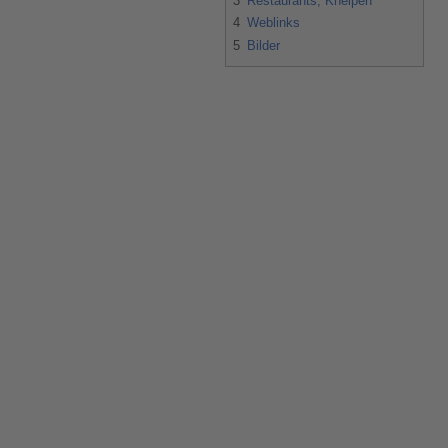
3
Restaurants, Kneipen
4
Weblinks
5
Bilder