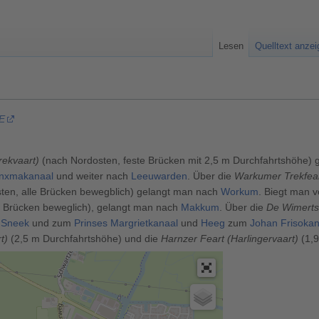
Lesen
Quelltext anze
 E
rekvaart)
(nach Nordosten, feste Brücken mit 2,5 m Durchfahrtshöhe) 
inxmakanaal
und weiter nach
Leeuwarden
. Über die
Warkumer Trekfea
en, alle Brücken bewegblich) gelangt man nach
Workum
. Biegt man 
e Brücken beweglich), gelangt man nach
Makkum
. Über die
De Wimerts 
h
Sneek
und zum
Prinses Margrietkanaal
und
Heeg
zum
Johan Frisokan
t)
(2,5 m Durchfahrtshöhe) und die
Harnzer Feart (Harlingervaart)
(1,9