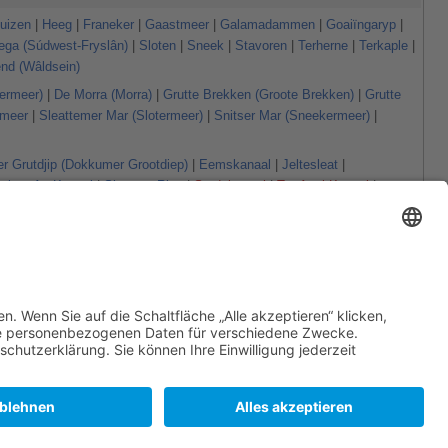
uizen
|
Heeg
|
Franeker
|
Gaastmeer
|
Galamadammen
|
Goaiïngaryp
|
ga (Súdwest-Fryslân)
|
Sloten
|
Sneek
|
Stavoren
|
Terherne
|
Terkaple
|
nd (Wâldsein)
ermeer)
|
De Morra (Morra)
|
Grutte Brekken (Groote Brekken)
|
Grutte
meer
|
Sleattemer Mar (Slotermeer)
|
Snitser Mar (Sneekermeer)
|
 Grutdjip (Dokkumer Grootdiep)
|
Eemskanaal
|
Jeltesleat
|
uiten Aa-Kanaal
|
Skarster Rien
|
Stadskanaal
|
Ter Apel Kanaal
|
aal
|
Winschoterdiep
lle
|
Rakkenpôlle
|
Tsjûkepôle