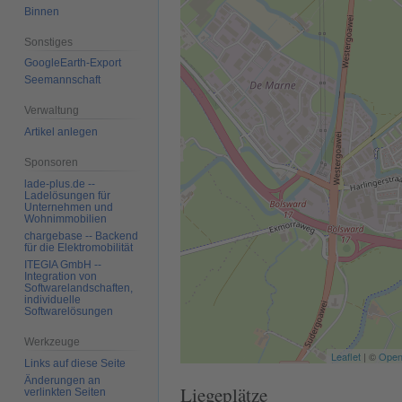
Binnen
Sonstiges
GoogleEarth-Export
Seemannschaft
Verwaltung
Artikel anlegen
Sponsoren
lade-plus.de --
Ladelösungen für
Unternehmen und
Wohnimmobilien
chargebase -- Backend
für die Elektromobilität
ITEGIA GmbH --
Integration von
Softwarelandschaften,
individuelle
Softwarelösungen
Werkzeuge
Leaflet
| ©
Open
Links auf diese Seite
Änderungen an
Liegeplätze
verlinkten Seiten