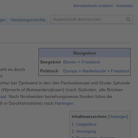
Benutzerkonto erstellen
Anmelden
S
igen
Versionsgeschichte
u
c
h
e
Navigation
Seegebiet
Binnen
>
Friesland
geht es durch
Politisch
Europa
>
Niederlande
>
Friesland
rt
vorher bei
Tjerkwerd
in den
Van Panhuiskanaal
und
Grutte Sylroede
(Wymerts of Bolswarderzijlvaart)
(nach Südosten, alle Brücken
aal
. Nach Nordwesten beziehungsweise Norden führe die
8 m Durchfahrtshöhe) nach
Harlingen
.
Inhaltsverzeichnis
1
Liegeplätze
2
Versorgung