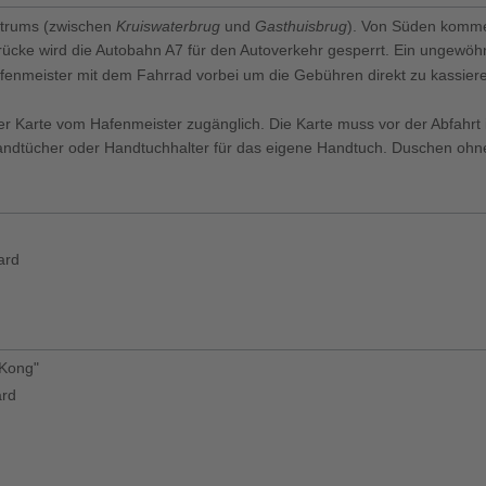
ntrums (zwischen
Kruiswaterbrug
und
Gasthuisbrug
). Von Süden komme
rücke wird die Autobahn A7 für den Autoverkehr gesperrt. Ein ungewöhn
fenmeister mit dem Fahrrad vorbei um die Gebühren direkt zu kassie
ner Karte vom Hafenmeister zugänglich. Die Karte muss vor der Abfahr
rhandtücher oder Handtuchhalter für das eigene Handtuch. Duschen ohn
ard
 Kong"
ard