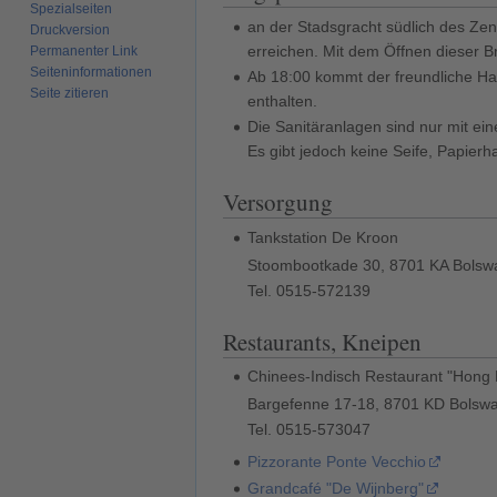
Spezialseiten
an der Stadsgracht südlich des Ze
Druckversion
erreichen. Mit dem Öffnen dieser B
Permanenter Link
Seiten­­informationen
Ab 18:00 kommt der freundliche Ha
Seite zitieren
enthalten.
Die Sanitäranlagen sind nur mit ei
Es gibt jedoch keine Seife, Papie
Versorgung
Tankstation De Kroon
Stoombootkade 30, 8701 KA Bolsw
Tel. 0515-572139
Restaurants, Kneipen
Chinees-Indisch Restaurant "Hong
Bargefenne 17-18, 8701 KD Bolsw
Tel. 0515-573047‎
Pizzorante Ponte Vecchio
Grandcafé "De Wijnberg"