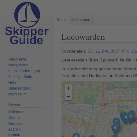
Seite
Diskussion
Leeuwarden
Zur
Zur
Koordinaten:
53° 12.2'N, 005° 47.5' E
Navigation
Suche
Hauptseite
Leeuwarden
(fries.
Ljouwert
) ist die 
springen
springen
Neuigkeiten
In Nordostrichtung gelangt man über d
Letzte Änderungen
Franeker
und
Harlingen
, in Richtung 
Zufällige Seite
Hilfe
+
Unterstützung
Impressum
−
Reviere
Mittelmeer
Ostsee
Nordsee
Atlantik
Karibik