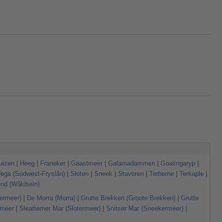
uizen
|
Heeg
|
Franeker
|
Gaastmeer
|
Galamadammen
|
Goaiïngaryp
|
ega (Súdwest-Fryslân)
|
Sloten
|
Sneek
|
Stavoren
|
Terherne
|
Terkaple
|
nd (Wâldsein)
ermeer)
|
De Morra (Morra)
|
Grutte Brekken (Groote Brekken)
|
Grutte
meer
|
Sleattemer Mar (Slotermeer)
|
Snitser Mar (Sneekermeer)
|