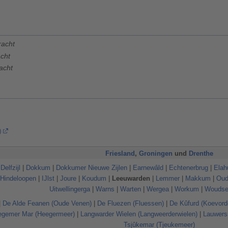
racht
cht
acht
)
Friesland
,
Groningen
und
Drenthe
|
Delfzijl
|
Dokkum
|
Dokkumer Nieuwe Zijlen
|
Earnewâld
|
Echtenerbrug
|
Elah
Hindeloopen
|
IJlst
|
Joure
|
Koudum
|
Leeuwarden
|
Lemmer
|
Makkum
|
Oud
Uitwellingerga
|
Warns
|
Warten
|
Wergea
|
Workum
|
Woudse
|
De Alde Feanen (Oude Venen)
|
De Fluezen (Fluessen)
|
De Kûfurd (Koevord
egemer Mar (Heegermeer)
|
Langwarder Wielen (Langweerderwielen)
|
Lauwers
Tsjûkemar (Tjeukemeer)