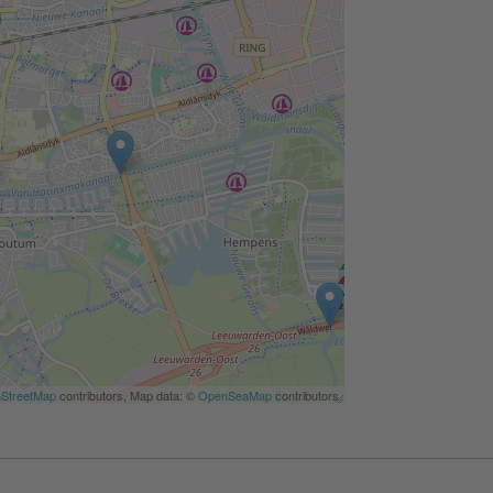
StreetMap
contributors, Map data: ©
OpenSeaMap
contributors