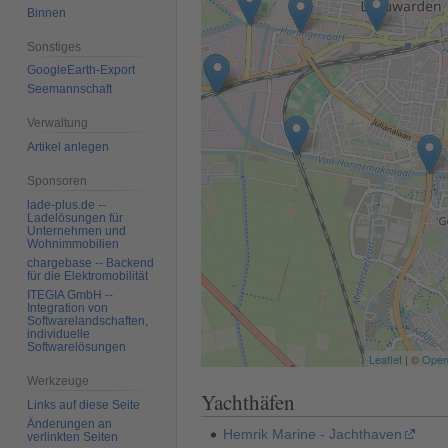
Binnen
Sonstiges
GoogleEarth-Export
Seemannschaft
Verwaltung
Artikel anlegen
Sponsoren
lade-plus.de --
Ladelösungen für
Unternehmen und
Wohnimmobilien
chargebase -- Backend
für die Elektromobilität
ITEGIA GmbH --
Integration von
Softwarelandschaften,
individuelle
Softwarelösungen
Leaflet
| ©
Open
Werkzeuge
Yachthäfen
Links auf diese Seite
Änderungen an
Hemrik Marine - Jachthaven
verlinkten Seiten