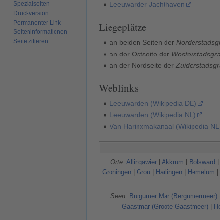
Spezialseiten
Leeuwarder Jachthaven
Druckversion
Permanenter Link
Liegeplätze
Seiten­­informationen
Seite zitieren
an beiden Seiten der
Norderstadsg
an der Ostseite der
Westerstadsgra
an der Nordseite der
Zuiderstadsgr
Weblinks
Leeuwarden (Wikipedia DE)
Leeuwarden (Wikipedia NL)
Van Harinxmakanaal (Wikipedia NL
Orte:
Allingawier
|
Akkrum
|
Bolsward
Groningen
|
Grou
|
Harlingen
|
Hemelum
|
Seen:
Burgumer Mar (Bergumermeer)
Gaastmar (Groote Gaastmeer)
|
H