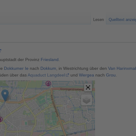
Lesen
Quelltext anze
Hauptstadt der Provinz
Friesland
.
ie
Dokkumer Ie
nach
Dokkum
, in Westrichtung über den
Van Harinxma
Süden über das
Aquaduct Langdeel
und
Wergea
nach
Grou
.