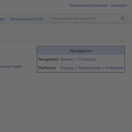
Benutzerkonto erstellen
Anmelden
S
igen
Versionsgeschichte
u
c
h
e
Navigation
Seegebiet
Binnen
>
Friesland
kanaal
nach
Politisch
Europa
>
Niederlande
>
Friesland