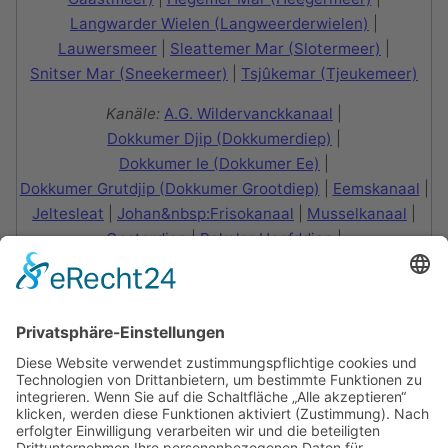
Langwarder Wielen (Langweerderwielen)
|
Lauwersmeer
|
Sleattemer Mar (Slotermeer)
|
Snitser Mar (Sneekermeer)
|
Tsjûkemar (Tjeukemeer)
Kanäle:
A.G. Wildervanckkanaal
|
Dokkumer Djip (Dokkumerdiep)
|
Dokkumer Ie (Dokkumer Ee)
|
Dokkumer Grutdjip (Dokkumer Grootdiep)
|
Eemskanaal
|
Jeltesleat
|
Johan&nbsp:Frisokanaal
|
Musselkanaal
|
Oosterdiep
|
Pekeler Hoofddiep
|
Prinses Margrietkanaal
|
Reitdiep
|
Ruiten Aa-Kanaal
|
Skarster Rien
|
Stadskanaal
|
Ter Apel Kanaal
|
Van Harinxmakanaal
|
Van Panhuyskanaal
|
Van Starkenborghkanaal
|
Winschoterdiep
Inseln:
Gânzetippe
|
Langehoekspôlle
|
Leijepolle
|
Marchjepôle
|
Nije Krûspôlle
|
Rakkenpôlle
|
Tsjûkepôle