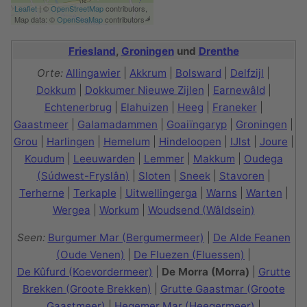
Leaflet
| ©
OpenStreetMap
contributors,
Map data: ©
OpenSeaMap
contributors
Friesland
,
Groningen
und
Drenthe
Orte:
Allingawier
|
Akkrum
|
Bolsward
|
Delfzijl
|
Dokkum
|
Dokkumer Nieuwe Zijlen
|
Earnewâld
|
Echtenerbrug
|
Elahuizen
|
Heeg
|
Franeker
|
Gaastmeer
|
Galamadammen
|
Goaiïngaryp
|
Groningen
|
Grou
|
Harlingen
|
Hemelum
|
Hindeloopen
|
IJlst
|
Joure
|
Koudum
|
Leeuwarden
|
Lemmer
|
Makkum
|
Oudega
(Súdwest-Fryslân)
|
Sloten
|
Sneek
|
Stavoren
|
Terherne
|
Terkaple
|
Uitwellingerga
|
Warns
|
Warten
|
Wergea
|
Workum
|
Woudsend (Wâldsein)
Seen:
Burgumer Mar (Bergumermeer)
|
De Alde Feanen
(Oude Venen)
|
De Fluezen (Fluessen)
|
De Kûfurd (Koevordermeer)
|
De Morra (Morra)
|
Grutte
Brekken (Groote Brekken)
|
Grutte Gaastmar (Groote
Gaastmeer)
|
Hegemer Mar (Heegermeer)
|