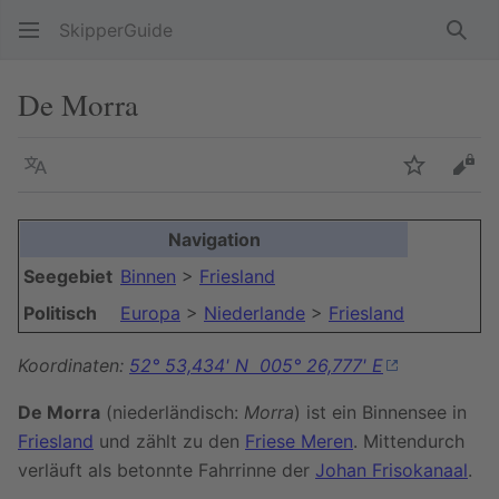
SkipperGuide
Such
De Morra
Sprache
Beobacht
Quel
Navigation
Seegebiet
Binnen
>
Friesland
Politisch
Europa
>
Niederlande
>
Friesland
Koordinaten:
52° 53,434' N 005° 26,777' E
De Morra
(niederländisch:
Morra
) ist ein Binnensee in
Friesland
und zählt zu den
Friese Meren
. Mittendurch
verläuft als betonnte Fahrrinne der
Johan Frisokanaal
.