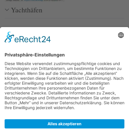
Yachthäfen
Versorgung
Restaurants, Kneipen
Weblinks
Zuletzt bearbeitet vor 4 Monaten
von
Peter
Autoren:
Axel
,
Migration
,
Peter
,
Schmackofatz