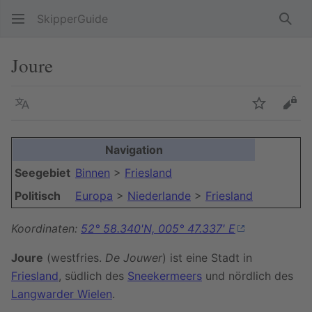
SkipperGuide
Such
Joure
Sprache
Beobacht
Quel
Navigation
Seegebiet
Binnen
>
Friesland
Politisch
Europa
>
Niederlande
>
Friesland
Koordinaten:
52° 58.340'N, 005° 47.337' E
Joure
(westfries.
De Jouwer
) ist eine Stadt in
Friesland
, südlich des
Sneekermeers
und nördlich des
Langwarder Wielen
.