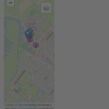
−
Leaflet
| ©
OpenStreetMap
contributors,
Map data: ©
OpenSeaMap
contributors