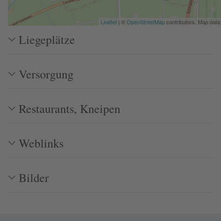
Leaflet
| ©
OpenStreetMap
contributors, Map data
Liegeplätze
Versorgung
Restaurants, Kneipen
Weblinks
Bilder