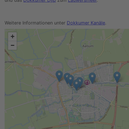
und das
Dokkumer Djip
zum
Lauwersmeer
.
Weitere Informationen unter
Dokkumer Kanäle
.
+
−