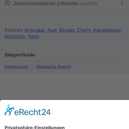
Zuletzt bearbeitet vor 4 Monaten
von
Peter
Autoren:
Argonaut
,
Axel
,
Boreas
,
Charly
,
Kanalskipper
,
Migration
,
Peter
SkipperGuide
Datenschutz
Klassische Ansicht