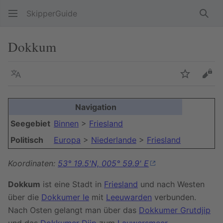
SkipperGuide
Such
Dokkum
Sprache
Beobacht
Quel
Navigation
Seegebiet
Binnen
>
Friesland
Politisch
Europa
>
Niederlande
>
Friesland
Koordinaten:
53° 19.5'N, 005° 59.9' E
Dokkum
ist eine Stadt in
Friesland
und nach Westen
über die
Dokkumer Ie
mit
Leeuwarden
verbunden.
Nach Osten gelangt man über das
Dokkumer Grutdjip