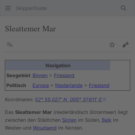
SkipperGuide
Such
Sleattemer Mar
Sprache
Beobacht
Quel
Navigation
Seegebiet
Binnen
>
Friesland
Politisch
Europa
>
Niederlande
>
Friesland
Koordinaten:
52° 55,027' N 005° 37,611' E
Das
Sleattemer Mar
(niederländisch
Slotermeer
) liegt
zwischen den Städtchen
Sloten
im Süden,
Balk
im
Westen und
Woudsend
im Norden.