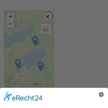
+
−
Leaflet
| ©
OpenStreetMap
contributors,
Map data: ©
OpenSeaMap
contributors