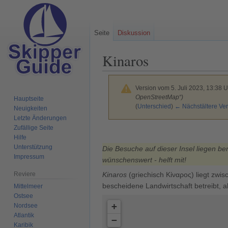
Seite
Diskussion
Kinaros
Version vom 5. Juli 2023, 13:38 
OpenStreetMap“)
Hauptseite
(
Unterschied
)
← Nächstältere Ver
Neuigkeiten
Letzte Änderungen
Zufällige Seite
Zur
Zur
Hilfe
Navigation
Suche
Unterstützung
Die Besuche auf dieser Insel liegen be
springen
springen
Impressum
wünschenswert - helft mit!
Kinaros
(griechisch Κίναρος) liegt zwi
Reviere
bescheidene Landwirtschaft betreibt, a
Mittelmeer
Ostsee
+
Nordsee
Atlantik
−
Karibik