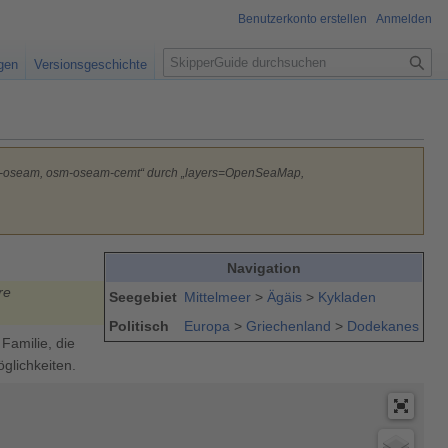
Benutzerkonto erstellen
Anmelden
S
igen
Versionsgeschichte
u
c
h
e
sm-oseam, osm-oseam-cemt“ durch „layers=OpenSeaMap,
Navigation
re
Seegebiet
Mittelmeer
>
Ägäis
>
Kykladen
Politisch
Europa
>
Griechenland
>
Dodekanes
Familie, die
glichkeiten.