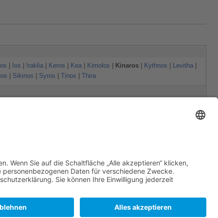
os
|
Ios
|
Iraklia
|
Keros
|
Kea
|
Kimolos
|
Kinaros
|
Kythnos
|
Levitha
|
nos
|
Sikinos
|
Syros
|
Tinos
|
Thira
 (Megisti)
|
Kasos
|
Kos
|
Leros
|
Lipsi
|
Maratho
|
Megalos Anthropofas
|
|
Syrna
|
Tilos
|
Thymena