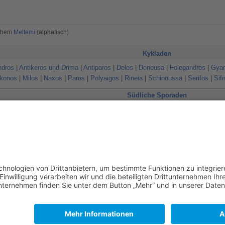
achem
Meltemi
(alphafisch)
Kykladen
ndros
|
Antikeros und Drima
|
Antiparos
|
Delos
|
Donousa
|
Folegandros
|
Gyar
konos
|
Milos
|
Naxos
|
Paros
|
Polyaigos
|
Rineia
|
Schinoussa
|
Serifos
|
Sif
Südliche Sporaden
Astypalaia
|
Chalki
|
Fourni
|
Gyali
|
Ikaria
|
Kalymnos
|
Karpathos
|
Kastelorizo
Nisyros
|
Patmos
|
Pharmakonisi
|
Pserimos
|
Rhodos
|
Samos
|
Symi
iechenland
Kykladen
Dodekanes
Ägäis
Ankerplatz
Insel
on
,
Peter
13:38 Uhr geändert.
usschluss
Mobile Ansicht