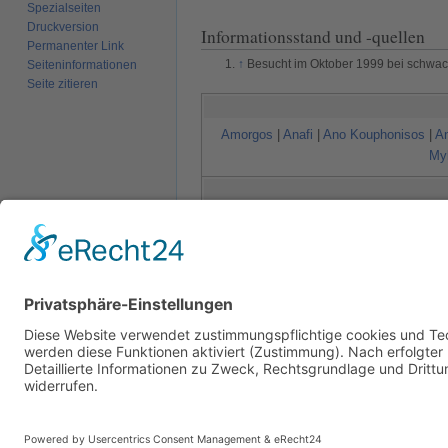
Spezialseiten
Druckversion
Informationsstand und -quellen
Permanenter Link
↑
Besucht im Oktober 1999 bei schw
Seiten­­informationen
Seite zitieren
Amorgos
|
Anafi
|
Ano Kouphonisos
|
A
My
Agathonisi
|
Agios Minas
|
Alimia
|
Arki
|
Kategorien
:
Europa
Mittelmeer
Gr
Autoren:
Alphafisch
,
Argonaut
,
Migrati
Diese Seite wurde zuletzt am 5. Juli 2023 um 
Datenschutz
Über SkipperGuide
Haftungsa