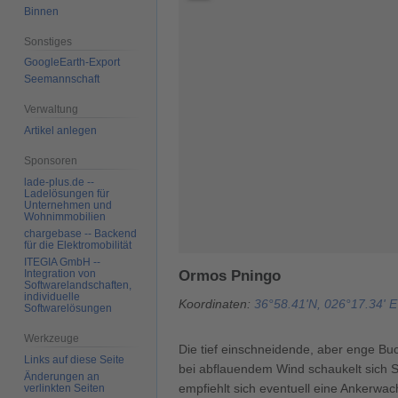
Binnen
Sonstiges
GoogleEarth-Export
Seemannschaft
Verwaltung
Artikel anlegen
Sponsoren
lade-plus.de --
Ladelösungen für
Unternehmen und
Wohnimmobilien
chargebase -- Backend
für die Elektromobilität
ITEGIA GmbH --
Integration von
Ormos Pningo
Softwarelandschaften,
individuelle
Koordinaten:
36°58.41'N, 026°17.34' E
Softwarelösungen
Werkzeuge
Die tief einschneidende, aber enge Buch
Links auf diese Seite
bei abflauendem Wind schaukelt sich 
Änderungen an
empfiehlt sich eventuell eine Ankerwac
verlinkten Seiten