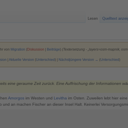
Lesen
Quelltext anze
Uhr von
Migration
(
Diskussion
|
Beiträge
)
(Textersetzung - „layers=osm-mapnik, o
sion
|
Aktuelle Version
(
Unterschied
) |
Nächstjüngere Version →
(
Unterschied
)
reits eine geraume Zeit zurück. Eine Auffrischung der Informationen wä
schen
Amorgos
im Westen und
Levitha
im Osten. Zuweilen lebt hier eine 
b und an machen Fischer an dieser Insel Halt. Keinerlei Versorgungsmö